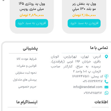
ست بره
وول پد بنفش زبر
وول
یز 150 مکس
مو بلند 130 ميلي
میلی متری رو
دل
متري اس جي سي
مدل es Wool
۲,۱۵۰,۰۰۰ تومان
۲,۸۹۰,۰۰۰ تومان
Ma
بي مدل SGCB
Pad Rotary
بد خرید
افزودن به سبد خرید
افزودن به سبد خ
9.BL230H
Wool Cutting Pad
Prem
5 inches
Cutt
SGGA162
6i
تماس با ما
پشتیبانی
آدرس: تهران، تهرانپارس، اتوبان
شرایط عودت کالا
باقری، خیابان 196 غربی (زفرقندی)،
قوانین و مقررات
نرسیده به سراج، کنارگذر صاحب
الزمان، پ 101 واحد 2
نحوه ثبت سفارش
کد پستی: 1686647511
پرسش های متداول
021-77366317​​​​​​​​​​​​​​​​​​​​​
حریم خصوصی
​​​​​​​info@irandetail.com
​​​​​​​09120685217​​​​​​​
اطلاعات
اینستاگرام ما