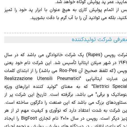
مایید، عمر پد پولیش کوتاه خواهد شد.
س از اتمام پولیش کاری به هیچ عنوان با ابزار پد خود را تمیز
کنید، بلکه می توانید آن را با آب گرم با دقت بشویید.
عرفی شرکت تولیدکننده
رکت روپس (Rupes)
یک شرکت
خانوادگی می باشد که در سال
1947 در شهر میلان ایتالیا تأسیس شد. این شرکت نام خود یعنی
روپس (که تلفظ صحیح آن Roo-Pes می باشد) را از ابتدای کلمات
این عبارت ایتالیایی "Realizzazione Utensili Pneumatici
Elettrici Speciali" که به معنای "تولید کننده ابزارهای ویژه
نوماتیک و برقی" می باشد، برگرفته است. تاریخ این شرکت پر از
ستاوردهای بزرگ می باشد که این صنعت را دگرگون ساخته است.
ین شرکت به شدت اعتقاد دارد که نوآوری و کیفیت مهم تر از هر
چیز دیگر است. روپس در سال 2010 نام تجاری BigFoot را ایجاد
رد که باعث انقلابی در دستگاه های پولیش، پولیش و نحوه اجرای