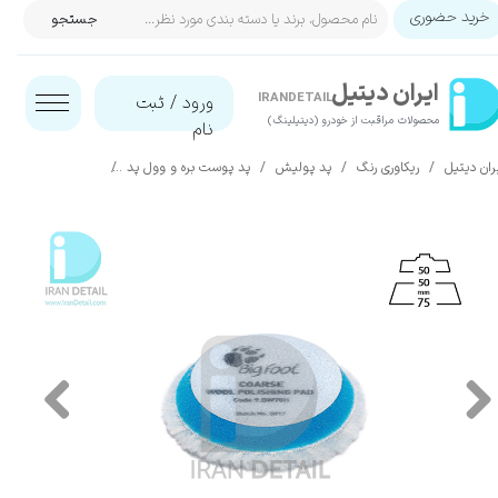
خرید حضوری
جستجو
حساب کاربری من
ایران‌ دیتیل
تغییر گذر واژه
IRANDETAIL
ورود
/
ثبت
محصولات مراقبت از خودرو (دیتیلینگ)​​​​​​​
نام
سفارشات
ران دیتیل
ریکاوری رنگ
پد پولیش
پد پوست بره و وول پد
وول پد زبر 50 میلی متری روپس مدل Rupes Wool Pad 9.BW70H
خروج از حساب کاربری