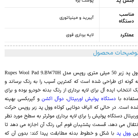
جنس پد
پوست بره
مناسب
آیبرید و مینیاتوری
دستگاه
عملکرد
لایه برداری قوی
وضیحات محصول
 پد زبر 50 میلی متری روپس مدل
9.BW70H
Rupes Wool Pad
ه گونه ای طراحی شده است که کمترین آسیب را به رنگ برساند و
ک انتخاب ایده آل برای لایه برداری از رنگ بدنه خودرو بوده و برای
ستفاده با
دستگاه پولیش اوربیتال
،
دوآل اکشن
و گیربکسی بهینه
ده است. در حالی که الیاف دوتایی کوتاه وول پد زبر روپس حرکت
وربیتال دستگاه پولیش را برای لایه برداری موثرتر به سطح مورد نظر
نتقال می دهد، قسمت پشتیبان فوم آبی رنگ آن اجازه می دهد تا
ین
وول پد
با شکل و خطوط بدنه مطابقت پیدا کند؛ بدون آن که