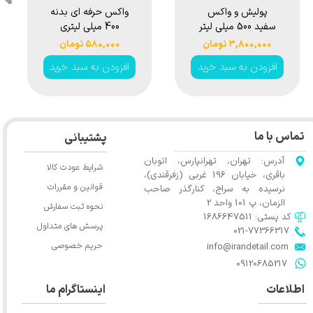
پولیش و واکس
واکس حرفه ای بدنه
سفید 500 میلی لیتر
400 میلی لیتری
سوناکس مدل
هامبر مدل
۳,۸۰۰,۰۰۰ تومان
۵۸۰,۰۰۰ تومان
Humber Pro Wax
Sonax Polish &
افزودن به سبد خرید
افزودن به سبد خرید
400ml
Wax Color White
★
★
★
★
★
500ml
تماس با ما
پشتیبانی
آدرس: تهران، تهرانپارس، اتوبان
شرایط عودت کالا
باقری، خیابان 196 غربی (زفرقندی)،
قوانین و مقررات
نرسیده به سراج، کنارگذر صاحب
الزمان، پ 101 واحد 2
نحوه ثبت سفارش
کد پستی: 1686647511
پرسش های متداول
021-77366317​​​​​​​​​​​​​​​​​​​​​
حریم خصوصی
​​​​​​​info@irandetail.com
​​​​​​​09120685217​​​​​​​
اطلاعات
اینستاگرام ما