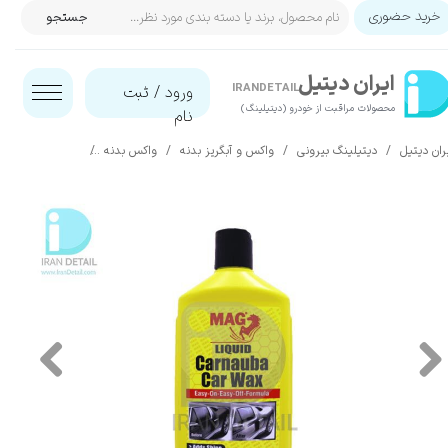
خرید حضوری
جستجو
حساب کاربری من
ایران‌ دیتیل
تغییر گذر واژه
IRANDETAIL
ورود
/
ثبت
محصولات مراقبت از خودرو (دیتیلینگ)​​​​​​​
نام
سفارشات
ران دیتیل
دیتیلینگ بیرونی
واکس و آبگریز بدنه
واکس بدنه
واکس مایع کارناوبا 473 میلی لیتری مگ مدل uid Carnauba Car Wax
خروج از حساب کاربری