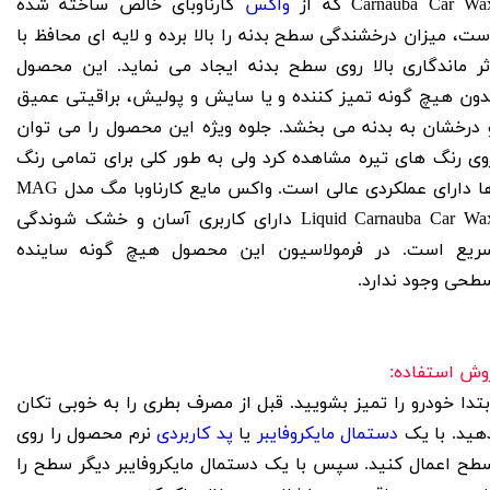
Carnauba Car Wa
که از
واکس
کارناوبای خالص ساخته شده
ست، میزان درخشندگی سطح بدنه را بالا برده و لایه ای محافظ با
ثر ماندگاری بالا روی سطح بدنه ایجاد می نماید. این محصول
دون هیچ گونه تمیز کننده و یا سایش و پولیش، براقیتی عمیق
 درخشان به بدنه می بخشد. جلوه ویژه این محصول را می توان
وی رنگ های تیره مشاهده کرد ولی به طور کلی برای تمامی رنگ
ا دارای عملکردی عالی است
.
واکس مایع کارناوبا مگ مدل MAG
Liquid Carnauba Car Wa
دارای کاربری آسان و خشک شوندگی
ریع است. در فرمولاسیون این محصول هیچ گونه ساینده
طحی وجود ندارد
.
وش استفاده
:
بتدا خودرو را تمیز بشویید
.
قبل از مصرف بطری را به خوبی تکان
هید
.
با یک
دستمال مایکروفایبر
یا
پد کاربردی
نرم محصول را روی
طح اعمال کنید
.
سپس با یک دستمال مایکروفایبر دیگر سطح را