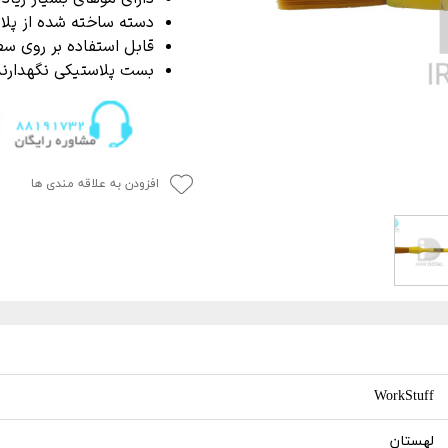
P
 خشک کن
از بین برنده لکه آب
دسته ساخته شده از پلا
ک کاور
ل چندمنظوره
پاک کننده چسب،
قابل استفاده بر روی س
بست پلاستیکی نگهدارند
جرای کاور
 نور دیتیلینگ خودرو
افزودن به علاقه مندی ها
WorkStuff
لهستان