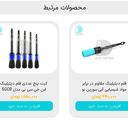
محصولات مرتبط
قلم دیتیلینگ مقاوم در برابر
کیت پنج عددی قلم دیتیلینگ
مواد شیمیایی آبی سورین بو
اس جی سی بی مدل SGCB
مدل Surainbow Blue Details
Detail Brush Box SGGD046
۴۴۰,۰۰۰ تومان
۱,۵۵۰,۰۰۰ تومان
Brush T02B
افزودن به سبد خرید
افزودن به سبد خرید