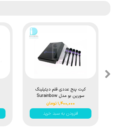
کیت پنج عددی قلم دیتیلینگ
سورین بو مدل Surainbow
Multifunction Details Brush
۱,۴۰۰,۰۰۰ تومان
T02
افزودن به سبد خرید