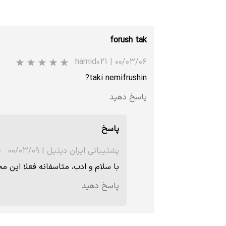
forush tak
hamid021
|
۰۰/۰۳/۰۶
taki nemifrushin?
پاسخ دهید
پاسخ
پشتیبانی ایران دیتیل
|
۰۰/۰۳/۰۹
با سلام و ادب، متاسفانه فعلا ای
پاسخ دهید