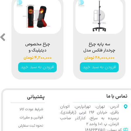
سه پایه چراغ
چراغ مخصوص
چرخدار فلکس مدل
دیتیلینگ و
Flex Mobile
تشخیص رنگ
۲۸,۰۰۰,۰۰۰ تومان
۴,۲۰۰,۰۰۰ تومان
Tripod WLS-70-
سورین بو مدل
افزودن به سبد خرید
افزودن به سبد خرید
Surainbow
190
Detailing Paint
Inspection Light
SG326
تماس با ما
پشتیبانی
آدرس: تهران، تهرانپارس، اتوبان
شرایط عودت کالا
باقری، خیابان 196 غربی (زفرقندی)،
قوانین و مقررات
نرسیده به سراج، کنارگذر صاحب
الزمان، پ 101 واحد 2
نحوه ثبت سفارش
کد پستی: 1686647511