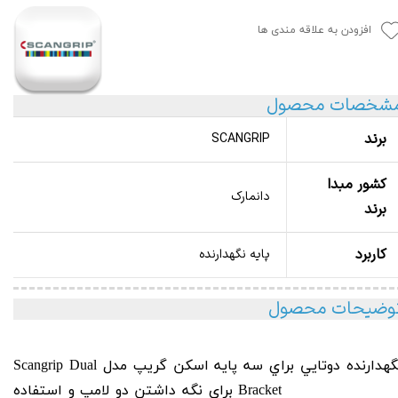
افزودن به علاقه مندی ها
شخصات محصول
برند
SCANGRIP
کشور مبدا
دانمارک
برند
کاربرد
پایه نگهدارنده
وضیحات محصول
گهدارنده دوتايي براي سه پايه اسکن گريپ مدل
Scangrip Dual
For Tripod 03.530
Bracket
برای نگه داشتن دو لامپ و استفاده