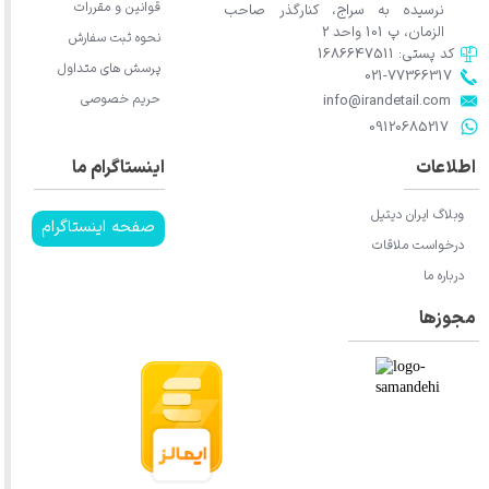
قوانین و مقررات
نرسیده به سراج، کنارگذر صاحب
الزمان، پ 101 واحد 2
نحوه ثبت سفارش
کد پستی: 1686647511
پرسش های متداول
021-77366317​​​​​​​​​​​​​​​​​​​​​
حریم خصوصی
​​​​​​​info@irandetail.com
​​​​​​​09120685217​​​​​​​
اطلاعات
اینستاگرام ما
وبلاگ ایران دیتیل
صفحه اینستاگرام
درخواست ملاقات
درباره ما
مجوزها