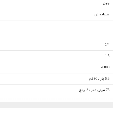
چین
سنباده زن
1/4
1.5
20000
6.3 بار / 90 psi
75 میلی متر / 3 اینچ