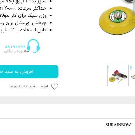
سایز پد: 3 اینچ (75 میلی متر)
P
 خشک کن
از بین برنده لکه آب
حداکثر سرعت: 20،000 Rpm
ک کاور
ل چندمنظوره
پاک کننده چسب،
وزن سبک برای کار طولا
جرای کاور
چرخش اوربیتال برای رس
قابل استفاده با 2 سایز صفحه پلیت 50 و 75 میلی متر
 نور دیتیلینگ خودرو
افزودن به سبد خر
افزودن به علاقه مندی ها
SURAINBOW