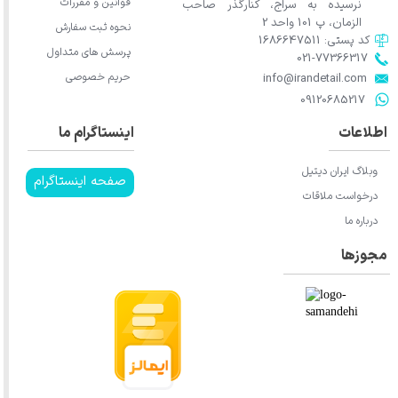
قوانین و مقررات
نرسیده به سراج، کنارگذر صاحب
الزمان، پ 101 واحد 2
نحوه ثبت سفارش
کد پستی: 1686647511
پرسش های متداول
021-77366317​​​​​​​​​​​​​​​​​​​​​
حریم خصوصی
​​​​​​​info@irandetail.com
​​​​​​​09120685217​​​​​​​
اطلاعات
اینستاگرام ما
وبلاگ ایران دیتیل
صفحه اینستاگرام
درخواست ملاقات
درباره ما
مجوزها