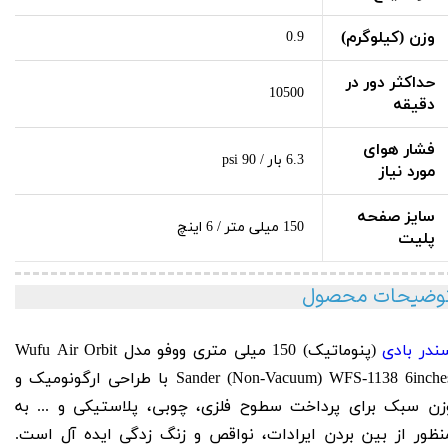
وزن (کیلوگرم)
0.9
حداکثر دور در
10500
دقیقه
فشار هوای
6.3 بار / 90 psi
مورد نیاز
سایز صفحه
150 میلی متر / 6 اینچ
پلیت
وضیحات محصول
ندر بادی
(پنوماتیک) 150 میلی متری ووفو مدل Wufu
Air Orbit
(Non-Vacuum) WFS-1138 6inche
Sander
با طراحی ارگونومیک و
زن سبک برای پرداخت سطوح فلزی، چوبی، پلاستیکی و ... به
نظور از بین بردن ایرادات، نواقص و زنگ زدگی ایده آل است.