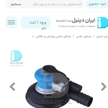
خرید حضوری
جستجو
حساب کاربری من
ایران‌ دیتیل
تغییر گذر واژه
IRANDETAIL
ورود
/
ثبت
محصولات مراقبت از خودرو (دیتیلینگ)​​​​​​​
نام
سفارشات
ران دیتیل
وسایل جانبی
وسایل جانبی پولیش و نقاشی
سندر بادی (پنوماتیک) 150 میلی متری ووفو مدل Wufu Air Orbit Sander (Non-Vacuum) WFS-1138 6inches
خروج از حساب کاربری