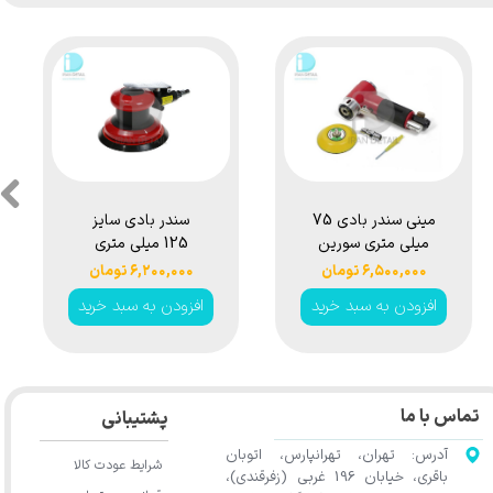
مینی سندر بادی 75
سندر بادی سایز
میلی متری سورین
125 میلی متری
بو مدل
سورین بو مدل
۶,۵۰۰,۰۰۰ تومان
۶,۲۰۰,۰۰۰ تومان
Surainbow Air
Surainbow Air
افزودن به سبد خرید
افزودن به سبد خرید
Pneumatic
Pneumatic Mini
Polisher t312
Polisher t314
تماس با ما
پشتیبانی
آدرس: تهران، تهرانپارس، اتوبان
شرایط عودت کالا
باقری، خیابان 196 غربی (زفرقندی)،