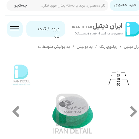
خرید حضوری
جستجو
حساب کاربری من
ایران‌ دیتیل
تغییر گذر واژه
IRANDETAIL
ورود
/
ثبت
محصولات مراقبت از خودرو (دیتیلینگ)​​​​​​​
نام
سفارشات
ران دیتیل
ریکاوری رنگ
پد پولیش
پد پولیش متوسط
پد پولیش متوسط 30 میلی متری روپس مدل Rupes Polishing Pad 9.BF40J
خروج از حساب کاربری