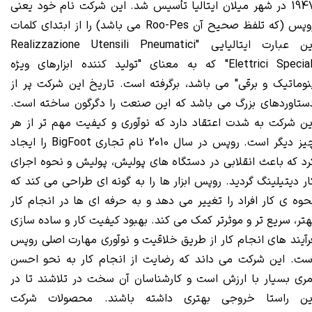
1947 در شهر میلان ایتالیا تأسیس شد. این شرکت نام خود یعنی
روپس (که تلفظ صحیح آن Roo-Pes می باشد) را از ابتدای کلمات
این عبارت ایتالیایی "Realizzazione Utensili Pneumatici
Elettrici Speciali" که به معنای "تولید کننده ابزارهای ویژه
نوماتیک و برقی" می باشد، برگرفته است. تاریخ این شرکت پر از
ستاوردهای بزرگ می باشد که این صنعت را دگرگون ساخته است.
ین شرکت به شدت اعتقاد دارد که نوآوری و کیفیت مهم تر از هر
چیز دیگر است. روپس در سال 2010 نام تجاری BigFoot را ایجاد
رد که باعث انقلابی در دستگاه های پولیش، پولیش و نحوه اجرای
ار دیتیلینگ گردید. روپس ابزار ها را به گونه ای طراحی می کند که
حوه ی کار افراد را تغییر می دهد و به حرفه ای ها در انجام کار
هتر، سریع تر و موثرتر کمک می کند. بهبود کیفیت کار و ساده سازی
رآیند های انجام کار از طریق خلاقیت و نوآوری مهارت اصلی روپس
ست. این شرکت می داند که رضایت از انجام کار به نحو احسن
مری بسیار با ارزش است و کارشناسان آن سخت در تلاشند تا در
ین راستا خروجی بهتری داشته باشند. محصولات شرکت