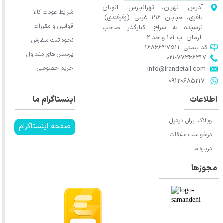
آدرس: تهران، تهرانپارس، اتوبان
شرایط عودت کالا
باقری، خیابان 196 غربی (زفرقندی)،
قوانین و مقررات
نرسیده به سراج، کنارگذر صاحب
الزمان، پ 101 واحد 2
نحوه ثبت سفارش
کد پستی: 1686647511
پرسش های متداول
021-77366317​​​​​​​​​​​​​​​​​​​​​
حریم خصوصی
​​​​​​​info@irandetail.com
​​​​​​​09120685217​​​​​​​
اطلاعات
اینستاگرام ما
وبلاگ ایران دیتیل
صفحه اینستاگرام
درخواست ملاقات
درباره ما
مجوزها