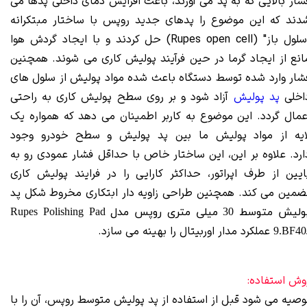
شار بالایی که به پد می آورند، باعث افزایش دمای داخلی پدها می
دند که این موضوع را پدهای جدید روپس با ساختار مبتکرانه
"سلول باز" (Rupes open cell) حل کردند و با ایجاد گردش هوا
انع از ایجاد گرما در حین فرآیند پولیش کاری می شوند. همچنین
شار وارد شده توسط دستگاه باعث شده مواد پولیش از سلول های
اخلی
پد پولیش
آزاد شود و بر روی سطح پولیش کاری به راحتی
عمال گردد. این موضوع به کاربر اطمینان می دهد که همواره یک
ایه از مواد پولیش ما بین پد پولیش و سطح خودرو وجود
ارد. علاوه بر این، این ساختار خاص با حداقل فشار عمودی رو به
ایین از طرف اپراتور، حداکثر کارایی را در فرایند پولیش کاری
ضمین می کند. همچنین طراحی زاویه دار ابتکاری مخروط شکل
پد
پولیش متوسط 30 میلی متری روپس مدل Rupes Polishing Pad
عملکرد مدار اوربیتال را بهینه می سازد.
9.BF40
وش استفاده:
وصیه می شود قبل از استفاده از پد پولیش متوسط روپس، آن را با