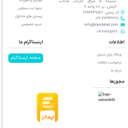
قوانین و مقررات
نرسیده به سراج، کنارگذر صاحب
الزمان، پ 101 واحد 2
نحوه ثبت سفارش
کد پستی: 1686647511
پرسش های متداول
021-77366317​​​​​​​​​​​​​​​​​​​​​
حریم خصوصی
​​​​​​​info@irandetail.com
​​​​​​​09120685217​​​​​​​
اطلاعات
اینستاگرام ما
وبلاگ ایران دیتیل
صفحه اینستاگرام
درخواست ملاقات
درباره ما
مجوزها