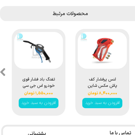
محصولات مرتبط
لنس پرفشار کف
تفنگ باد فشار قوی
پاش مکس شاین
خودرو اس جی سی
مدل MaxShine
بی مدل SGCB Air
۸,۴۰۰,۰۰۰ تومان
۱,۵۵۰,۰۰۰ تومان
Blow Gun SE
Short Wand High
افزودن به سبد خرید
افزودن به سبد خرید
(Long) SGGS004
Pressure Washer
Gun
تماس با ما
پشتیبانی