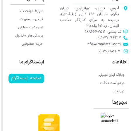
آدرس: تهران، تهرانپارس، اتوبان
شرایط عودت کالا
باقری، خیابان 196 غربی (زفرقندی)،
قوانین و مقررات
نرسیده به سراج، کنارگذر صاحب
الزمان، پ 101 واحد 2
نحوه ثبت سفارش
کد پستی: 1686647511
پرسش های متداول
021-77366317​​​​​​​​​​​​​​​​​​​​​
حریم خصوصی
​​​​​​​info@irandetail.com
​​​​​​​09120685217​​​​​​​
اطلاعات
اینستاگرام ما
وبلاگ ایران دیتیل
صفحه اینستاگرام
درخواست ملاقات
درباره ما
مجوزها