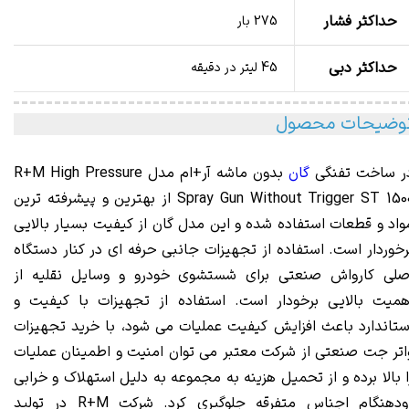
حداکثر فشار
275 بار
حداکثر دبی
45 لیتر در دقیقه
وضیحات محصول
ر ساخت تفنگی
گان
بدون ماشه آر+ام مدل R+M High
Pressure
Spray Gun
Without Trigger ST 1500 از بهترین و پیشرفته ترین
واد و قطعات استفاده شده و این مدل گان از کیفیت بسیار بالایی
رخوردار است. استفاده از تجهیزات جانبی حرفه ای در کنار دستگاه
صلی کارواش صنعتی برای شستشوی خودرو و وسایل نقلیه از
همیت بالایی برخودار است. استفاده از تجهیزات با کیفیت و
ستاندارد باعث افزایش کیفیت عملیات می شود، با خرید تجهیزات
اتر جت صنعتی از شرکت معتبر می توان امنیت و اطمینان عملیات
ا بالا برده و از تحمیل هزینه به مجموعه به دلیل استهلاک و خرابی
زودهنگام اجناس متفرقه جلوگیری کرد. شرکت R+M در تولید