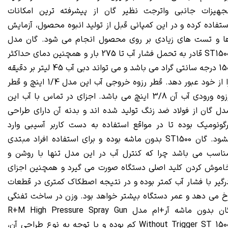
جهیزات جانبی واترجت نظیر گان از پیشرفته ترین امکانات
ستفاده کرده و در این کمپانی قبل از تولید انبوه محصول، آزمایش
ا و تست های زیادی بر روی محصول انجام می شود. گان مدل
ST1500 قادر به تحمل فشار آب تا 275 بار و همچنین دمای حداکثر
150 درجه سانتی گراد می باشد و می تواند دبی آب 45 لیتر بر دقیقه
را از خود عبور دهد. قطر رزوه خروجی آب این مدل 1/4 اینچ و قطر
رزوه ورودی آب آن 3/8 اینچ می باشد. اجزای در تماس با آب این
دل گان از فولاد ضد زنگ تولید شده اند و بدنه آن دارای طراحی
رگونومیک بوده تا در مواقع استفاده به دست کاربر آسیبی وارد
نشود. گان ST1500 بدون ماشه بوده و برای استفاده افراد مبتدی
ناسب می باشد چرا که کنترل آب در این مدل تنها با روشن و
اموش کردن کلید اصلی دستگاه صورت می گیرد و همچنین اجزای
رگیر با فشار آب کمتر بوده و در نتیجه اصطکاک کمتری در قطعات
خ می دهد و عمر دستگاه بیشتر خواهد بود. وزن در ساخت تفنگی
گان بدون ماشه آر+ام مدل R+M High Pressure Spray Gun
Without Trigger ST 1500 کم بوده و با توجه به نوع طراحی آن،