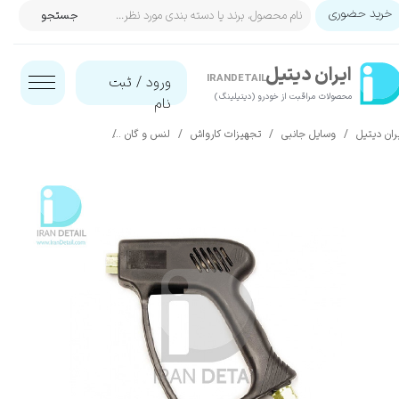
خرید حضوری
جستجو
حساب کاربری من
ایران‌ دیتیل
تغییر گذر واژه
IRANDETAIL
ورود
/
ثبت
محصولات مراقبت از خودرو (دیتیلینگ)​​​​​​​
نام
سفارشات
ران دیتیل
وسایل جانبی
تجهیزات کارواش
لنس و گان
تفنگی گان بدون ماشه آر+ام مدل ay Gun Without Trigger ST 1500
خروج از حساب کاربری