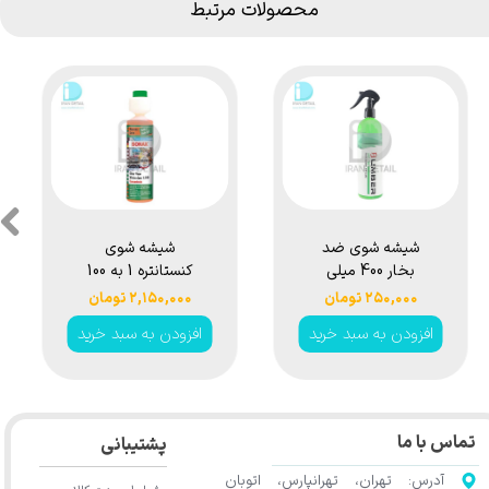
محصولات مرتبط
شیشه شوی ضد
شیشه شوی
بخار 400 میلی
کنستانتره 1 به 100
لیتری هامبر مدل
رایحه هاوانا لاو
۲۵۰,۰۰۰ تومان
۲,۱۵۰,۰۰۰ تومان
Humber Anti Fog
سوناکس مدل
افزودن به سبد خرید
افزودن به سبد خرید
Sonax
Glass Cleaner
ScreenWash
400ml
Concentrate
Havana Love 1:100
250ml
تماس با ما
پشتیبانی
آدرس: تهران، تهرانپارس، اتوبان