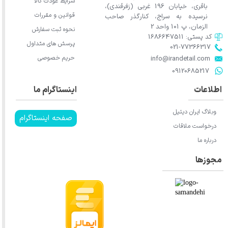
شرایط عودت کالا
باقری، خیابان 196 غربی (زفرقندی)،
قوانین و مقررات
نرسیده به سراج، کنارگذر صاحب
الزمان، پ 101 واحد 2
نحوه ثبت سفارش
کد پستی: 1686647511
پرسش های متداول
021-77366317​​​​​​​​​​​​​​​​​​​​​
حریم خصوصی
​​​​​​​info@irandetail.com
​​​​​​​09120685217​​​​​​​
اطلاعات
اینستاگرام ما
وبلاگ ایران دیتیل
صفحه اینستاگرام
درخواست ملاقات
درباره ما
مجوزها