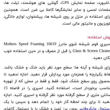
اشبورد، صفحه نمایش
GPS
، گوشی های هوشمند، تبلت ها،
فحات لمسی و سایر نمایشگرها کاملا بی ضرر است. همچنین
رای استفاده در منزل بر روی شیشه ها، پیشخوان، لوازم خانگی،
لویزیون و مانیتور عالی است.
وش استفاده:
سپري فوم شيشه شوی مادرز 16619
Mothers Speed Foaming
Glass & Screen Cleane
را قبل از مصرف و در حین استفاده خوب
کان دهید.
رای شیشه و آینه ها: سطح مورد نظر باید خنک و خشک باشد.
قاط یکپارچه را همزمان مورد پردازش قرار دهید. اجازه ندهید تا
حصول روی سطح خشک شود. فقط و فقط در محلی که از تهویه
مناسب برخوردار است، استفاده کنید. اسپری را در فاصله 15
انتی متری از سطح گرفته مورد نظر گرفته و اسپری کنید. اجازه
هید تا برای چند لحظه کار خود را انجام دهد و سپس با یک
ستمال مایکروفایبر
بدون پرز تمیز و خشک یا با دستمال کاغذی