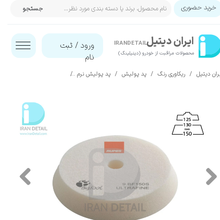
خرید حضوری
جستجو
حساب کاربری من
ایران‌ دیتیل
تغییر گذر واژه
IRANDETAIL
ورود
/
ثبت
محصولات مراقبت از خودرو (دیتیلینگ)​​​​​​​
نام
سفارشات
ران دیتیل
ریکاوری رنگ
پد پولیش
پد پولیش نرم
پد پولیش خیلی نرم 130 میلی متری روپس مدل Rupes 9.BF150S
خروج از حساب کاربری