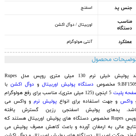
جنس پد
اسفنج
مناسب
اوربیتال / دوآل اکشن
دستگاه
عملکرد
آنتی هولوگرام
وضیحات محصول
 پولیش خیلی نرم 130 میلی متری روپس مدل
Rupes
9.BF150
مخصوص
دستگاه پولیش اوربیتال
و
دوآل اکشن
با
فحه پلیت
5 اینچی (125 میلی متری)، مناسب برای رفع هولوگرام
واکس
و جهت استفاده برای انواع
پولیش نرم
و واکس می
اشد. پدهای پولیش اسفنجی رزین گسترش یافته
روپس Rupes مخصوص دستگاه های پولیش اوربیتال هستند که
تایج عالی به ارمغان آورده و باعث کاهش مصرف پولیش می
وند. حرکت اوربیتال دستگاه های پولیش اوربیتال و دوآل اکشن