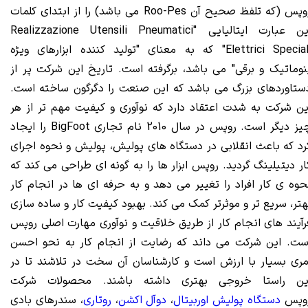
روپس (که تلفظ صحیح آن Roo-Pes می باشد) را از ابتدای کلمات
این عبارت ایتالیایی "Realizzazione Utensili Pneumatici
Elettrici Speciali" که به معنای "تولید کننده ابزارهای ویژه
نوماتیک و برقی" می باشد، برگرفته است. تاریخ این شرکت پر از
ستاوردهای بزرگ می باشد که این صنعت را دگرگون ساخته است.
ین شرکت به شدت اعتقاد دارد که نوآوری و کیفیت مهم تر از هر
چیز دیگر است. روپس در سال 2010 نام تجاری BigFoot را ایجاد
رد که باعث انقلابی در دستگاه های پولیش، پولیش و نحوه اجرای
ار دیتیلینگ گردید. روپس ابزار ها را به گونه ای طراحی می کند که
حوه ی کار افراد را تغییر می دهد و به حرفه ای ها در انجام کار
هتر، سریع تر و موثرتر کمک می کند. بهبود کیفیت کار و ساده سازی
رآیند های انجام کار از طریق خلاقیت و نوآوری مهارت اصلی روپس
ست. این شرکت می داند که رضایت از انجام کار به نحو احسن
مری بسیار با ارزش است و کارشناسان آن سخت در تلاشند تا در
ین راستا خروجی بهتری داشته باشند. محصولات شرکت
وپس
دستگاه پولیش اوربیتال
،
دوآل اکشن
،
روتاری
، سندرهای بادی