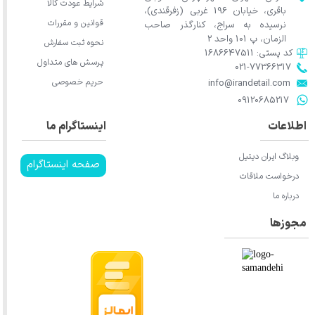
شرایط عودت کالا
باقری، خیابان 196 غربی (زفرقندی)،
قوانین و مقررات
نرسیده به سراج، کنارگذر صاحب
الزمان، پ 101 واحد 2
نحوه ثبت سفارش
کد پستی: 1686647511
پرسش های متداول
021-77366317​​​​​​​​​​​​​​​​​​​​​
حریم خصوصی
​​​​​​​info@irandetail.com
​​​​​​​09120685217​​​​​​​
اطلاعات
اینستاگرام ما
وبلاگ ایران دیتیل
صفحه اینستاگرام
درخواست ملاقات
درباره ما
مجوزها