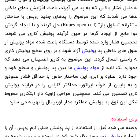
ه دلیل فشار بالایی که به پد می آورند، باعث افزایش دمای داخلی
دها می شدند که این موضوع را پدهای جدید روپس با ساختار
مبتکرانه "سلول باز" (Rupes open cell) حل کردند و با ایجاد گردش
وا مانع از ایجاد گرما در حین فرآیند پولیش کاری می شوند.
مچنین فشار وارد شده توسط دستگاه باعث شده مواد پولیش از
لول های داخلی
پد پولیش
آزاد شود و بر روی سطح پولیش کاری
ه راحتی اعمال گردد. این موضوع به کاربر اطمینان می دهد که
مواره یک لایه از
مواد پولیش
ما بین پد پولیش و سطح خودرو
جود دارد.
علاوه بر این، این ساختار خاص با حداقل فشار عمودی
و به پایین از طرف اپراتور، حداکثر کارایی را در فرایند پولیش
اری تضمین می کند. همچنین طراحی زاویه دار ابتکاری مخروط
کل این نوع پد پولیش عملکرد مدار اوربیتال را بهینه می سازد.
وش استفاده:
وصیه می شود قبل از استفاده از پد پولیش خیلی نرم روپس، آن را
ا مایع
پولیش نرم
مورد نظر خود آغشته نموده و سپس شروع به