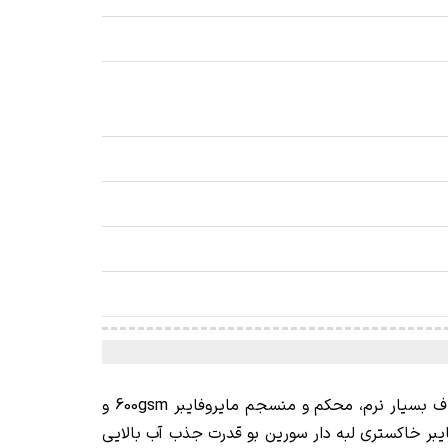
40x70-600gsm با الیاف بسیار نرم، محکم و منسجم مایروفایبر 600gsm و
يبر خاکستری لبه دار سورین بو قدرت جذب آب بالایی