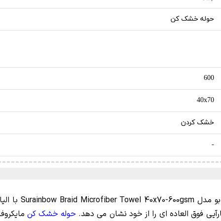
حوله خشک کن
600
40x70
خشک کردن
-
Surainbow
Microfiber Towel
حوله خشک کن
مايكروفا