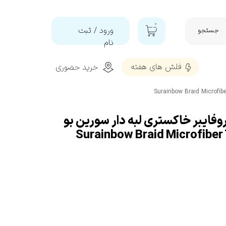
۰
ورود
/
ثبت
جستجو
نام
حساب
فلش‌ های هفته
خرید حضوری
کاربری من
تغییر گذر
شه
واژه
سفارشات
ايبر خاکستری لبه دار سورین بو
Surainbow Braid Microfiber -
خروج از
تمیز و براق کننده و محافظ پلاستیک
حساب
کاربری