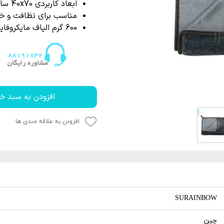
P
 خشک کن
از بین برنده لکه آب
ابعاد کاربردی 40x70 سانتی متر
مناسب برای
نظافت و خ
ک کاور
ل چندمنظوره
پاک کننده چسب،
600 گرم الیاف مایکروفایبر در هر متر مربع
جرای کاور
 نور دیتیلینگ خودرو
افزودن به سبد خر
افزودن به علاقه مندی ها
SURAINBOW
چین