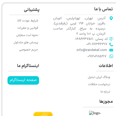
تماس با ما
پشتیبانی
آدرس: تهران، تهرانپارس، اتوبان
شرایط عودت کالا
باقری، خیابان 196 غربی (زفرقندی)،
قوانین و مقررات
نرسیده به سراج، کنارگذر صاحب
الزمان، پ 101 واحد 2
نحوه ثبت سفارش
کد پستی: 1686647511
پرسش های متداول
021-77366317​​​​​​​​​​​​​​​​​​​​​
حریم خصوصی
​​​​​​​info@irandetail.com
​​​​​​​09120685217​​​​​​​
اطلاعات
اینستاگرام ما
وبلاگ ایران دیتیل
صفحه اینستاگرام
درخواست ملاقات
درباره ما
★
★
★
★
★
مجوزها