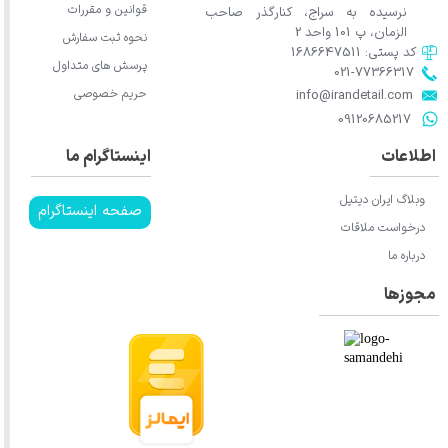
قوانین و مقررات
نرسیده به سراج، کنارگذر صاحب
الزمان، پ 101 واحد 2
نحوه ثبت سفارش
کد پستی: 1686647511
پرسش های متداول
021-77366317​​​​​​​​​​​​​​​​​​​​​
حریم خصوصی
​​​​​​​info@irandetail.com
​​​​​​​09120685217​​​​​​​
اطلاعات
اینستاگرام ما
وبلاگ ایران دیتیل
صفحه اینستاگرام
درخواست ملاقات
درباره ما
مجوزها