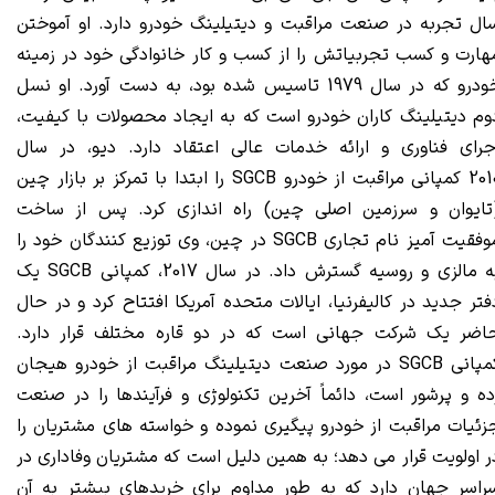
ال تجربه در صنعت مراقبت و دیتیلینگ خودرو دارد. او آموختن
هارت و کسب تجربیاتش را از کسب و کار خانوادگی خود در زمینه
خودرو که در سال 1979 تاسیس شده بود، به دست آورد. او نسل
وم دیتیلینگ کاران خودرو است که به ایجاد محصولات با کیفیت،
جرای فناوری و ارائه خدمات عالی اعتقاد دارد. دیو، در سال
2010 کمپانی مراقبت از خودرو SGCB را ابتدا با تمرکز بر بازار چین
تایوان و سرزمین اصلی چین) راه اندازی کرد. پس از ساخت
موفقیت آمیز نام تجاری SGCB در چین، وی توزیع کنندگان خود را
به مالزی و روسیه گسترش داد. در سال 2017، کمپانی SGCB یک
فتر جدید در کالیفرنیا، ایالات متحده آمریکا افتتاح کرد و در حال
اضر یک شرکت جهانی است که در دو قاره مختلف قرار دارد.
کمپانی SGCB در مورد صنعت دیتیلینگ مراقبت از خودرو هیجان
ده و پرشور است، دائماً آخرین تکنولوژی و فرآیندها را در صنعت
زئیات مراقبت از خودرو پیگیری نموده و خواسته های مشتریان را
ر اولویت قرار می دهد؛ به همین دلیل است که مشتریان وفاداری در
راسر جهان دارد که به طور مداوم برای خریدهای بیشتر به آن