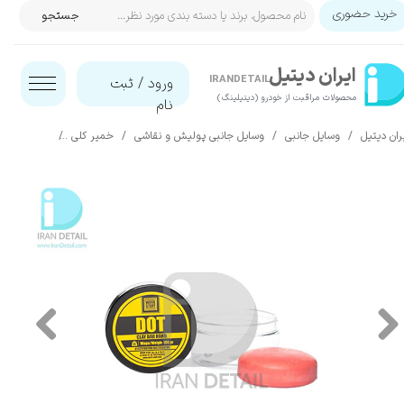
خرید حضوری
جستجو
حساب کاربری من
ایران‌ دیتیل
تغییر گذر واژه
IRANDETAIL
ورود
/
ثبت
محصولات مراقبت از خودرو (دیتیلینگ)​​​​​​​
نام
سفارشات
ران دیتیل
وسایل جانبی
وسایل جانبی پولیش و نقاشی
خمیر کلی
خمیر کلی زبر 100 گرمی ورک استاف مدل Dot Clay Bar Hard
خروج از حساب کاربری