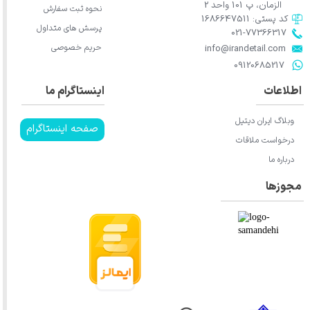
الزمان، پ 101 واحد 2
نحوه ثبت سفارش
کد پستی: 1686647511
پرسش های متداول
021-77366317​​​​​​​​​​​​​​​​​​​​​
★
★
★
حریم خصوصی
​​​​​​​info@irandetail.com
​​​​​​​09120685217​​​​​​​
اطلاعات
اینستاگرام ما
وبلاگ ایران دیتیل
صفحه اینستاگرام
درخواست ملاقات
درباره ما
مجوزها
★
★
★
★
★