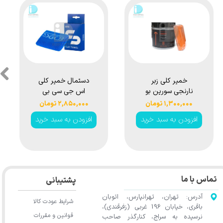
شکی
خمیر کلی زبر
دستمال خمیر کلی
★
★
★
★
★
ل
نارنجی سورین بو
اس جی سی بی
Su
مدل Surainbow
مدل SGCB Clay
۱,۳۰۰,۰۰۰ تومان
۲,۸۵۰,۰۰۰ تومان
Towel SGGE014
Magic Clay Bar
C
رید
افزودن به سبد خرید
افزودن به سبد خرید
Heavy Orange
T506
تماس با ما
پشتیبانی
آدرس: تهران، تهرانپارس، اتوبان
شرایط عودت کالا
باقری، خیابان 196 غربی (زفرقندی)،
قوانین و مقررات
نرسیده به سراج، کنارگذر صاحب