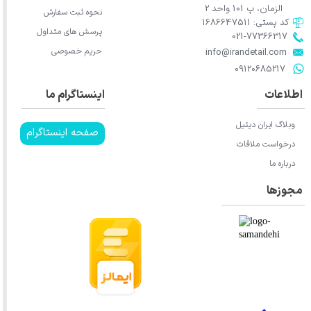
الزمان، پ 101 واحد 2
نحوه ثبت سفارش
کد پستی: 1686647511
پرسش های متداول
021-77366317​​​​​​​​​​​​​​​​​​​​​
حریم خصوصی
​​​​​​​info@irandetail.com
​​​​​​​09120685217​​​​​​​
اطلاعات
اینستاگرام ما
وبلاگ ایران دیتیل
صفحه اینستاگرام
درخواست ملاقات
درباره ما
مجوزها
★
★
★
★
★