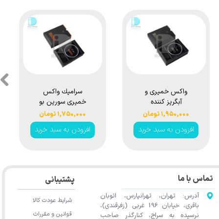
واکس خمیری و
سرامیك واكس
آبگریز کننده
خميری سورین بو
★
★
★
کریستال مشکی
مدل Surainbow
۱,۹۵۰,۰۰۰ تومان
۱,۷۵۰,۰۰۰ تومان
سورین بو مدل
Fully Synthetic
افزودن به سبد خرید
افزودن به سبد خرید
Palm Wax W32
Surainbow
Crystal Black
Wax W60
تماس با ما
پشتیبانی
آدرس: تهران، تهرانپارس، اتوبان
شرایط عودت کالا
باقری، خیابان 196 غربی (زفرقندی)،
قوانین و مقررات
نرسیده به سراج، کنارگذر صاحب