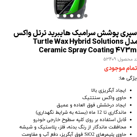
سپری پوشش سرامیک هایبرید ترتل واکس
مدل Turtle Wax Hybrid Solutions
Ceramic Spray Coating 473m
 محصول: 53409
تمام موجودی
یژگی ها:
ایجاد آبگریزی بالا
حاوی
واکس
سنتتیک
ایجاد درخشش فوق العاده و عمیق
ماندگاری تا 12 ماه (بسته به شرایط نگهداری)
قابل استفاده بر روی کلیه سطوح خارجی خودرو
محافظت ماندگار از رنگ بدنه، فلز، پلاستیک و شیشه
حاوی پلیمرهای SiO2 فوق آبگریز، دفع آب و مقاومت