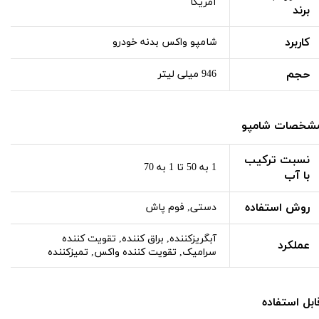
آمریکا
برند
کاربرد
شامپو واکس بدنه خودرو
حجم
946 میلی لیتر
شخصات شامپو
نسبت ترکیب
1 به 50 تا 1 به 70
با آب
روش استفاده
دستی, فوم پاش
آبگریزکننده, براق کننده, تقویت کننده
عملکرد
سرامیک, تقویت کننده واکس, تمیزکننده
ابل استفاده