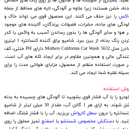
هید. بسیاری از شوینده ها و صابون ها بر روی رنگ های حساس
دنه، خشن هستند؛ زیرا علاوه بر آلودگی، لایه های محافظ از جمله
اکس
را نیز حذف می کنند. این محصول قوی می تواند خاک و
لودگی های جاده، حشرات، فضولات پرندگان، آلاینده های موجود
ر هوا و سایر آلودگی ها را بدون رساندن آسیب به واکس یا کدر
ردن رنگ بدنه، از بین ببرد
.
شامپو براق کننده کنسانتره 1 لیتری
رز مدل Mothers California Car Wash 5632
دارای PH خنثی، کف
نندگی عالی و همچنین مقاوم در برابر ایجاد لکه های آب است.
ر صورت استفاده منظم از محصول، مزایای طولانی مدت را برای
سیله نقلیه شما ایجاد می کند.
وش استفاده:
ودرو را با آب فشار قوی بشویید تا آلودگی های چسبیده به بدنه
شل شوند. به ازای هر 1 گالن آب، مقدار 30 میلی لیتر از شامپو
نسانتره را درون
سطل کارواش
بریزید. آب را با فشار شلنگ اضافه
نید. با
دستکش مخصوص شستشو
یا
اسفنج
تمیز محلول را روی