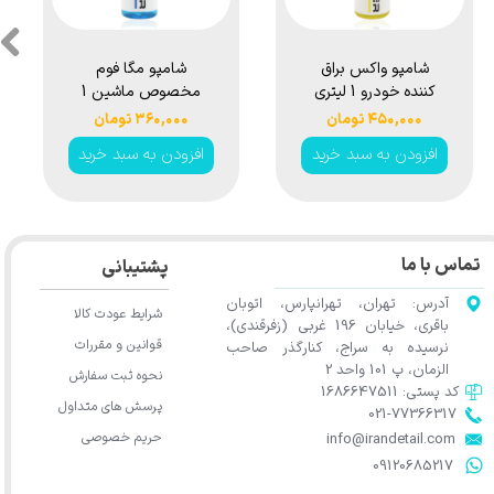
شامپو واکس 1
شامپو سرامیک
ش
لیتری سوناکس
آبگریز کننده 1 لیتری
مدل Sonax Wash
هامبر مدل
۳,۹۵۰,۰۰۰ تومان
۵۹۰,۰۰۰ تومان
Humber
& Wax 1000ml
افزودن به سبد خرید
افزودن به سبد خرید
اف
1L
Shampoo Wash
& Coat 1L
تماس با ما
پشتیبانی
آدرس: تهران، تهرانپارس، اتوبان
شرایط عودت کالا
باقری، خیابان 196 غربی (زفرقندی)،
قوانین و مقررات
نرسیده به سراج، کنارگذر صاحب
الزمان، پ 101 واحد 2
نحوه ثبت سفارش
کد پستی: 1686647511
پرسش های متداول
021-77366317​​​​​​​​​​​​​​​​​​​​​
★
حریم خصوصی
​​​​​​​info@irandetail.com
​​​​​​​09120685217​​​​​​​