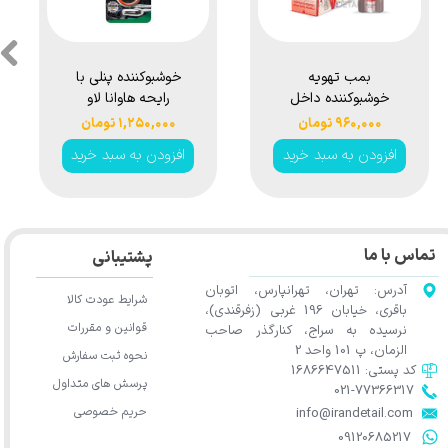
بمب تهویه
خوشبوكننده پنلی با
خوشبوکننده داخل
رایحه هاوانا لاو
خودرو 150 میلی
سوناكس مدل
۹۶۰,۰۰۰ تومان
۱,۲۵۰,۰۰۰ تومان
لیتر دیورتکس مدل
Sonax Air
افزودن به سبد خرید
افزودن به سبد خرید
Freshener
DVX Air
Havana Love
Freshener Spray
Refresh Your Car
تماس با ما
پشتیبانی
آدرس: تهران، تهرانپارس، اتوبان
شرایط عودت کالا
باقری، خیابان 196 غربی (زفرقندی)،
قوانین و مقررات
نرسیده به سراج، کنارگذر صاحب
الزمان، پ 101 واحد 2
نحوه ثبت سفارش
کد پستی: 1686647511
پرسش های متداول
021-77366317​​​​​​​​​​​​​​​​​​​​​
حریم خصوصی
​​​​​​​info@irandetail.com
​​​​​​​09120685217​​​​​​​