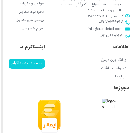
قوانین و مقررات
نرسیده به سراج، کنارگذر صاحب
الزمان، پ 101 واحد 2
نحوه ثبت سفارش
کد پستی: 1686647511
پرسش های متداول
021-77366317​​​​​​​​​​​​​​​​​​​​​
حریم خصوصی
​​​​​​​info@irandetail.com
​​​​​​​09120685217​​​​​​​
اطلاعات
اینستاگرام ما
وبلاگ ایران دیتیل
صفحه اینستاگرام
درخواست ملاقات
درباره ما
مجوزها