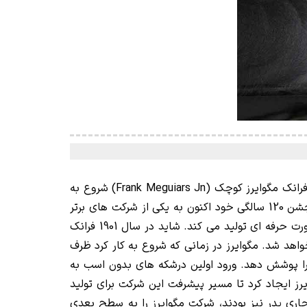
بیش از یک قرن پیش به عنوان آزمایشگاه و کارخانه پولیش مبل در گاراژ بنیانگذار این برند یعنی فرانک مگوایرز کوچک (Frank Meguiars Jn) شروع به
کار کرده و در حال حاضر به عنوان یک برند بین المللی محصولات مراقبت از خودرو شناخته شده است. شرکت مگوایرز با جشن 120 سالگی خود اکنون به یکی از شرکت های برتر
دنیا در زمینه محصولات مراقبت از خودرو تبدیل شده است که طیف بسیار وسیعی از محصولات مراقبت از خودرو را به صورت حرفه ای تولید می کند. شاید در سال 1901 فرانک
ظرف پلاستیکی پولیش مبل طی 120 سال به چه شکلی تبدیل خواهد شد. مگوایرز در زمانی که شروع به کار کرد ظرف
 را پوشش دهد. ورود اولین درشکه های بدون اسب به
رز ایجاد کرد تا مسیر پیشرفت این شرکت برای تولید
وچک در سال 1950 فوت کرد، سه پسر او که شرکای تجاری پدر نیز بودند، شرکت مگوایرز را به سطح بعدی