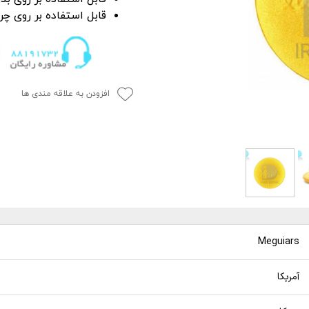
P
 خشک کن
از بین برنده لکه آب
قابل استفاده بر روی چ
ک کاور
ل چندمنظوره
پاک کننده چسب،
جرای کاور
افزودن به علاقه مندی ها
 نور دیتیلینگ خودرو
Meguiars
آمریکا