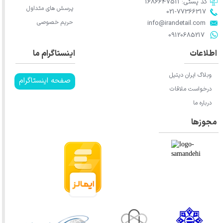
کد پستی: 1686647511
پرسش های متداول
021-77366317​​​​​​​​​​​​​​​​​​​​​
حریم خصوصی
​​​​​​​info@irandetail.com
​​​​​​​09120685217​​​​​​​
اطلاعات
اینستاگرام ما
وبلاگ ایران دیتیل
صفحه اینستاگرام
درخواست ملاقات
درباره ما
مجوزها