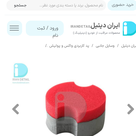
خرید حضوری
جستجو
حساب کاربری من
ایران‌ دیتیل
تغییر گذر واژه
IRANDETAIL
ورود
/
ثبت
محصولات مراقبت از خودرو (دیتیلینگ)​​​​​​​
نام
سفارشات
ران دیتیل
وسایل جانبی
پد کاربردی واکس و پولیش
پد واکس کوچک بدنه خودرو قرمز طوسی مکس شاین 
خروج از حساب کاربری