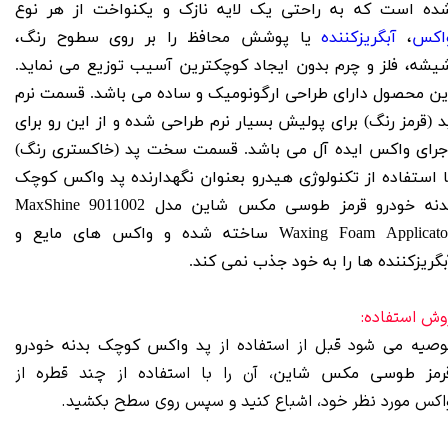
ده است که به راحتی یک لایه نازک و یکنواخت از هر نوع
اکس
،
آبگریزکننده
یا پوشش محافظ را بر روی سطوح رنگ،
یشه، فلز و چرم بدون ایجاد کوچکترین آسیب توزیع می نماید.
ین محصول دارای طراحی ارگونومیک و ساده می باشد. قسمت نرم
د (قرمز رنگ) برای پولیش بسیار نرم طراحی شده و از این رو برای
جرای واکس ایده آل می باشد. قسمت سخت پد (خاکستری رنگ)
ا استفاده از تکنولوژی هیدرو بعنوان نگهدارنده
پد واکس کوچک
دنه خودرو قرمز طوسی مکس شاین مدل 9011002 MaxShine
Waxing Foam Applicato
ساخته شده و واکس های مایع و
بگریزکننده ها را به خود جذب نمی کند.
وش استفاده:
وصیه می شود قبل از استفاده از
پد واکس کوچک بدنه خودرو
، آن را با استفاده از چند قطره از
رمز طوسی مکس شاین
اکس مورد نظر خود، اشباع کنید و سپس روی سطح بکشید.