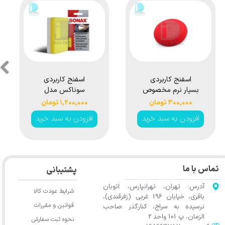
اسفنج کاربردی
اسفنج کاربردی
بسیار نرم مخصوص
سوناکس مدل
واکس اس جی سی
Sonax
۳۰۰,۰۰۰ تومان
۱,۲۰۰,۰۰۰ تومان
بی مدل SGCB
Application
افزودن به سبد خرید
افزودن به سبد خرید
Sponge
Hand Wax
Sponge SGGD 191
تماس با ما
پشتیبانی
آدرس: تهران، تهرانپارس، اتوبان
شرایط عودت کالا
باقری، خیابان 196 غربی (زفرقندی)،
قوانین و مقررات
نرسیده به سراج، کنارگذر صاحب
الزمان، پ 101 واحد 2
نحوه ثبت سفارش