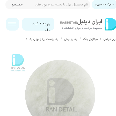
خرید حضوری
جستجو
حساب کاربری من
ایران‌ دیتیل
تغییر گذر واژه
IRANDETAIL
ورود
/
ثبت
محصولات مراقبت از خودرو (دیتیلینگ)​​​​​​​
نام
سفارشات
ران دیتیل
ریکاوری رنگ
پد پولیش
پد پوست بره و وول پد
پد پولیش پوست بره 125 میلی متری مدل  Polishing Pad 125mm
خروج از حساب کاربری