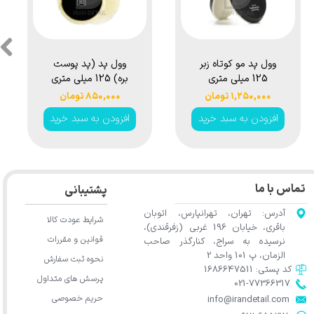
وول پد مو کوتاه زبر
وول پد (پد پوست
125 میلی متری
بره) 125 میلی متری
سورین بو مدل
روتاری سورین بو
۱,۲۵۰,۰۰۰ تومان
۸۵۰,۰۰۰ تومان
Surainbow
مدل Surainbow
افزودن به سبد خرید
افزودن به سبد خرید
Natural Wool Pad
Coarse Wool Pad
5inches t609
5 inches t608b
تماس با ما
پشتیبانی
آدرس: تهران، تهرانپارس، اتوبان
شرایط عودت کالا
باقری، خیابان 196 غربی (زفرقندی)،
قوانین و مقررات
نرسیده به سراج، کنارگذر صاحب
الزمان، پ 101 واحد 2
نحوه ثبت سفارش
کد پستی: 1686647511
پرسش های متداول
021-77366317​​​​​​​​​​​​​​​​​​​​​
حریم خصوصی
​​​​​​​info@irandetail.com