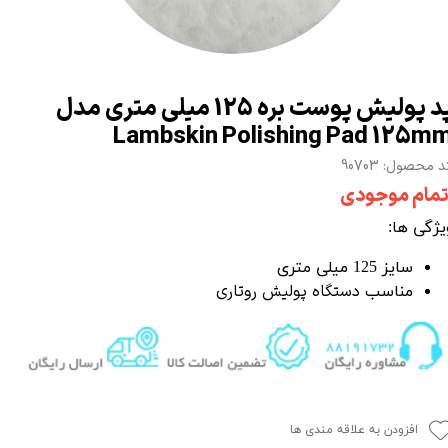
پد پولیش پوست بره 125 میلی متری مدل
Lambskin Polishing Pad 125m
 محصول: 90703
تمام موجودی
یژگی ها:
سایز 125 میلی متری
دستگاه پولیش روتاری
مناس
ب
افزودن به علاقه مندی ها