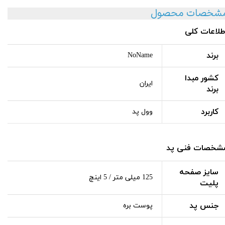
شخصات محصول
طلاعات کلی
برند
NoName
کشور مبدا
ایران
برند
کاربرد
وول پد
شخصات فنی پد
سایز صفحه
125 میلی متر / 5 اینچ
پلیت
جنس پد
پوست بره