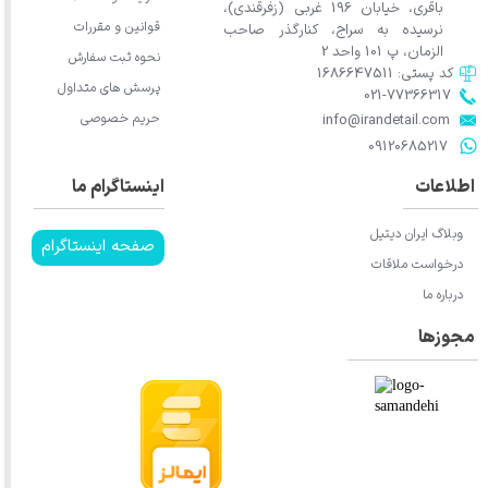
باقری، خیابان 196 غربی (زفرقندی)،
قوانین و مقررات
نرسیده به سراج، کنارگذر صاحب
الزمان، پ 101 واحد 2
نحوه ثبت سفارش
کد پستی: 1686647511
پرسش های متداول
021-77366317​​​​​​​​​​​​​​​​​​​​​
حریم خصوصی
​​​​​​​info@irandetail.com
​​​​​​​09120685217​​​​​​​
اطلاعات
اینستاگرام ما
وبلاگ ایران دیتیل
صفحه اینستاگرام
درخواست ملاقات
درباره ما
مجوزها