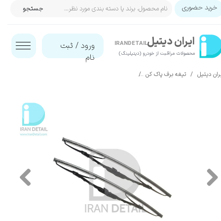
خرید حضوری
جستجو
حساب کاربری من
ایران‌ دیتیل
تغییر گذر واژه
IRANDETAIL
ورود
/
ثبت
محصولات مراقبت از خودرو (دیتیلینگ)​​​​​​​
نام
سفارشات
ران دیتیل
تیغه برف پاک کن
تیغه برف پاک کن خودرو تویوتا پرادو 2006 بوش مدل Bosch Wiper Blade for Toyota Prado 2006
خروج از حساب کاربری