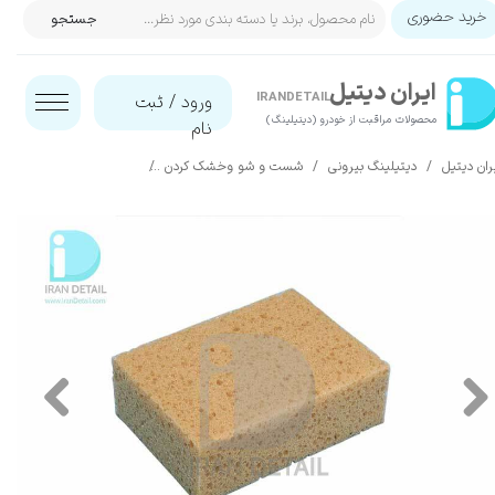
خرید حضوری
جستجو
حساب کاربری من
ایران‌ دیتیل
تغییر گذر واژه
IRANDETAIL
ورود
/
ثبت
محصولات مراقبت از خودرو (دیتیلینگ)​​​​​​​
نام
سفارشات
ران دیتیل
دیتیلینگ بیرونی
شست و شو وخشک کردن
اسفنج، دستکش و خز شس
خروج از حساب کاربری