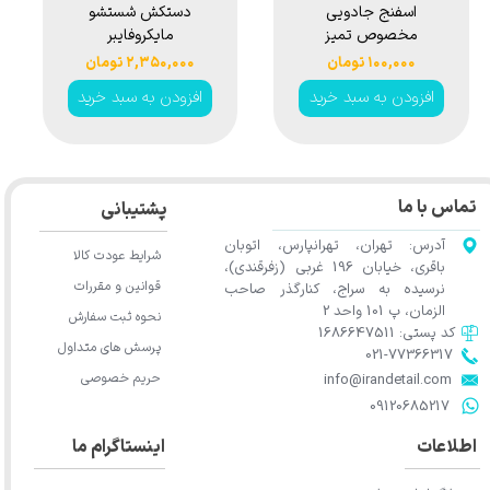
اسفنج جادویی
دستکش شستشو
مخصوص تمیز
مایکروفایبر
کردن خودرو مدل
سوناکس مدل
۱۰۰,۰۰۰ تومان
۲,۳۵۰,۰۰۰ تومان
Sonax Microfiber
Clean Vang
افزودن به سبد خرید
افزودن به سبد خرید
Wash Glove
Magic Sponge
تماس با ما
پشتیبانی
آدرس: تهران، تهرانپارس، اتوبان
شرایط عودت کالا
باقری، خیابان 196 غربی (زفرقندی)،
قوانین و مقررات
نرسیده به سراج، کنارگذر صاحب
الزمان، پ 101 واحد 2
نحوه ثبت سفارش
کد پستی: 1686647511
پرسش های متداول
021-77366317​​​​​​​​​​​​​​​​​​​​​
حریم خصوصی
​​​​​​​info@irandetail.com
​​​​​​​09120685217​​​​​​​
اطلاعات
اینستاگرام ما