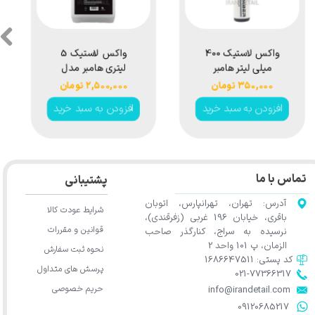
واکس لاستیک 400
واکس لاستیک 5
میلی لیتر هامبر
لیتری هامبر مدل
مدل Humber Tire
Humber Tire Wax
۳۵۰,۰۰۰ تومان
۲,۵۰۰,۰۰۰ تومان
5L H10
Wax 400ml
افزودن به سبد خرید
افزودن به سبد خرید
تماس با ما
پشتیبانی
آدرس: تهران، تهرانپارس، اتوبان
شرایط عودت کالا
باقری، خیابان 196 غربی (زفرقندی)،
قوانین و مقررات
نرسیده به سراج، کنارگذر صاحب
الزمان، پ 101 واحد 2
نحوه ثبت سفارش
کد پستی: 1686647511
پرسش های متداول
021-77366317​​​​​​​​​​​​​​​​​​​​​
حریم خصوصی
​​​​​​​info@irandetail.com
​​​​​​​09120685217​​​​​​​