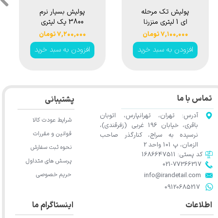
پولیش تک مرحله
پولیش بسیار نرم
ای 1 لیتری منزرنا
3800 یک لیتری
مدل Menzerna
منزرنا مدل
۷,۱۰۰,۰۰۰ تومان
۷,۲۰۰,۰۰۰ تومان
Menzerna Super
One Step Polish
افزودن به سبد خرید
افزودن به سبد خرید
Finish Plus 3800
3IN1 1L
1L
تماس با ما
پشتیبانی
آدرس: تهران، تهرانپارس، اتوبان
شرایط عودت کالا
باقری، خیابان 196 غربی (زفرقندی)،
قوانین و مقررات
نرسیده به سراج، کنارگذر صاحب
الزمان، پ 101 واحد 2
نحوه ثبت سفارش
کد پستی: 1686647511
پرسش های متداول
021-77366317​​​​​​​​​​​​​​​​​​​​​
حریم خصوصی
​​​​​​​info@irandetail.com
​​​​​​​09120685217​​​​​​​
اطلاعات
اینستاگرام ما