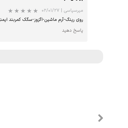
میرسپاسی
|
۰۲/۰۱/۲۷
روی رینگ-آرم ماشین-اگزوز-سگک کمربند ای
پاسخ دهید