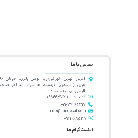
تماس با ما
آدرس: تهران، تهرانپارس، اتوب
غربی (زفرقندی)، نرسیده به سراج، کنارگذر صاح
الزمان، پ 101 واحد 2
کد پستی: 1686647511
021-77366317​​​​​​​​​​​​​​​​​​​​​
​​​​​​​info@irandetail.com
​​​​​​​09120685217​​​​​​​
اینستاگرام ما