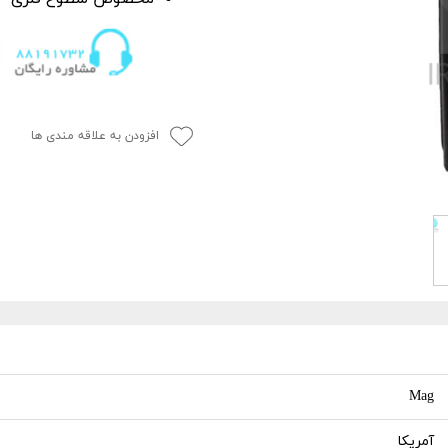
P
 خشک کن
از بین برنده لکه آب
ک کاور
ل چندمنظوره
پاک کننده چسب،
جرای کاور
افزودن به علاقه مندی ها
 نور دیتیلینگ خودرو
Mag
آمریکا