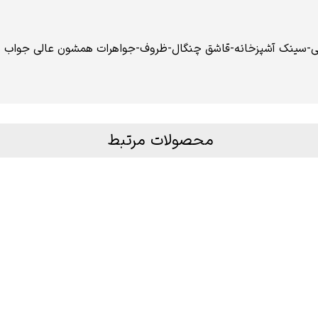
منی-سینک آشپزخانه-قاشق چنگال-ظروف-جواهرات همشون عالی جواب 
محصولات مرتبط