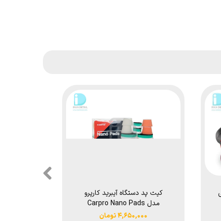
 میلی
کیت پد دستگاه آیبرید کارپرو
مدل Carpro Nano Pads
میلی مت
1"+2" Kit
مدل 
۴,۶۵۰,۰۰۰ تومان
۸۰,۰۰۰