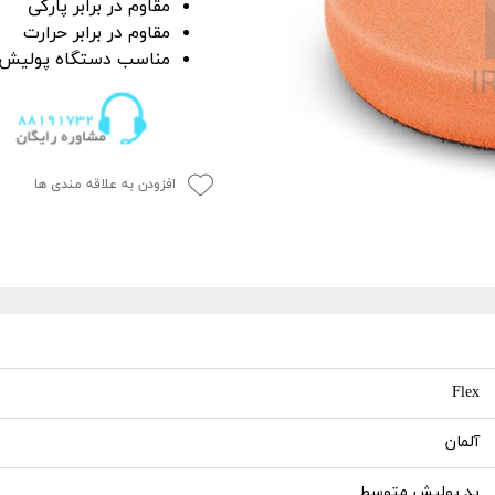
مقاوم در برابر پارگی
P
 خشک کن
از بین برنده لکه آب
مقاوم در برابر حرارت
ک کاور
ل چندمنظوره
پاک کننده چسب،
مناس
ب
دستگاه پولیش
جرای کاور
افزودن به علاقه مندی ها
 نور دیتیلینگ خودرو
Flex
آلمان
پد پولیش متوسط