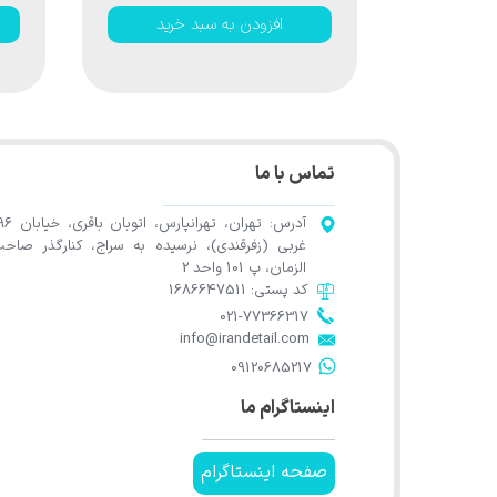
افزودن به سبد خرید
تماس با ما
آدرس: تهران، تهرانپارس، اتوب
غربی (زفرقندی)، نرسیده به سراج، کنارگذر صاح
الزمان، پ 101 واحد 2
کد پستی: 1686647511
021-77366317​​​​​​​​​​​​​​​​​​​​​
​​​​​​​info@irandetail.com
​​​​​​​09120685217​​​​​​​
اینستاگرام ما
صفحه اینستاگرام