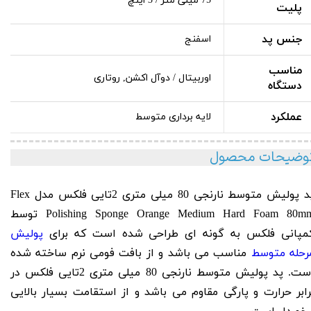
75 میلی متر / 3 اینچ
پلیت
جنس پد
اسفنج
مناسب
اوربیتال / دوآل اکشن, روتاری
دستگاه
عملکرد
لایه برداری متوسط
وضیحات محصول
پد پولیش متوسط نارنجی 80 میلی متری 2تایی فلکس مدل Flex
Hard Foam 80m
Polishing Sponge Orange Medium
توسط
مپانی فلکس به گونه ای
طراحی شده است که برای
پولیش
رحله متوسط
مناسب می باشد و
از بافت فومی نرم ساخته شده
است. پد پولیش متوسط نارنجی 80 میلی متری 2تایی فلکس در
رابر حرارت و پارگی مقاوم می باشد و از استقامت بسیار بالایی