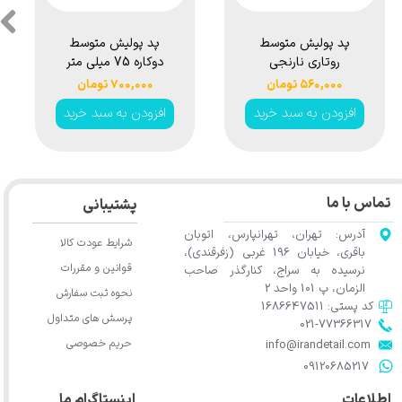
سط
پد پولیش متوسط
پد پولیش متوسط
اوربيتال 75 میلی
روتاری نارنجی
ر
متری روپس مدل
75میلی متری اس آر
۱,۴۳۰,۰۰۰ تومان
۵۶۰,۰۰۰ تومان
کس
Rupes 9.DA100B
اس مدل SRS
رید
افزودن به سبد خرید
افزودن به سبد خرید
Fl
Rotary Medium
Polishing Pad
Orange
تماس با ما
پشتیبانی
آدرس: تهران، تهرانپارس، اتوبان
شرایط عودت کالا
باقری، خیابان 196 غربی (زفرقندی)،
قوانین و مقررات
نرسیده به سراج، کنارگذر صاحب
الزمان، پ 101 واحد 2
نحوه ثبت سفارش
کد پستی: 1686647511
پرسش های متداول
021-77366317​​​​​​​​​​​​​​​​​​​​​
حریم خصوصی
​​​​​​​info@irandetail.com
​​​​​​​09120685217​​​​​​​
اطلاعات
اینستاگرام ما