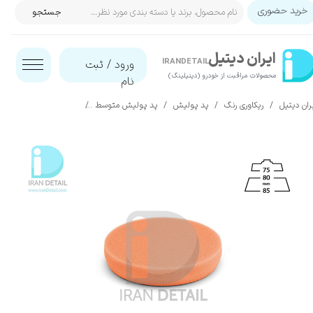
خرید حضوری
جستجو
حساب کاربری من
ایران‌ دیتیل
تغییر گذر واژه
IRANDETAIL
ورود
/
ثبت
محصولات مراقبت از خودرو (دیتیلینگ)​​​​​​​
نام
سفارشات
ران دیتیل
ریکاوری رنگ
پد پولیش
پد پولیش متوسط
پد پولیش متوسط نارنجی 80 میلی متری 2تایی فلکس مدل ing Sponge Orange Medium Hard Foam 80mm
خروج از حساب کاربری