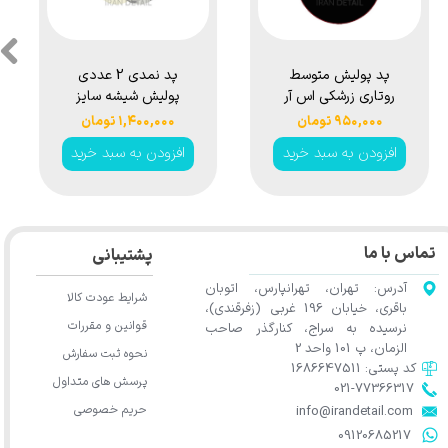
پد پولیش متوسط
پد نمدی 2 عددی
روتاری زرشکی اس آر
پولیش شیشه سایز
اس مدل SRS
75 مکس شاین
۹۵۰,۰۰۰ تومان
۱,۴۰۰,۰۰۰ تومان
Rotary Medium
مدل MaxShine
افزودن به سبد خرید
افزودن به سبد خرید
Glass Polishing
Polishing Pad
Pad
150mm
R16025150R
تماس با ما
پشتیبانی
آدرس: تهران، تهرانپارس، اتوبان
شرایط عودت کالا
باقری، خیابان 196 غربی (زفرقندی)،
قوانین و مقررات
نرسیده به سراج، کنارگذر صاحب
الزمان، پ 101 واحد 2
نحوه ثبت سفارش
کد پستی: 1686647511
پرسش های متداول
021-77366317​​​​​​​​​​​​​​​​​​​​​
حریم خصوصی
​​​​​​​info@irandetail.com
​​​​​​​09120685217​​​​​​​