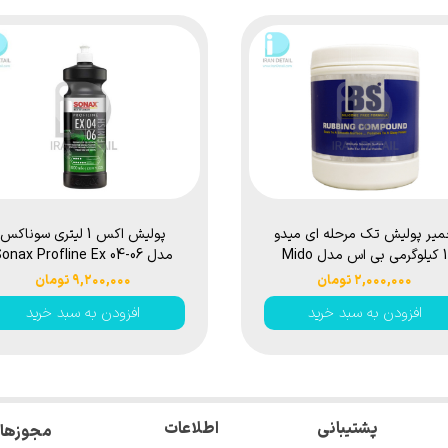
یر پولیش تک مرحله ای میدو
پولیش اکس 1 لیتری سوناکس
1 کیلوگرمی بی اس مدل Mido
مدل onax Profline Ex 04-06
1L
BS Rubbing Compound
۲,۰۰۰,۰۰۰ تومان
۹,۲۰۰,۰۰۰ تومان
افزودن به سبد خرید
افزودن به سبد خرید
اطلاعات
پشتیبانی
مجوزها