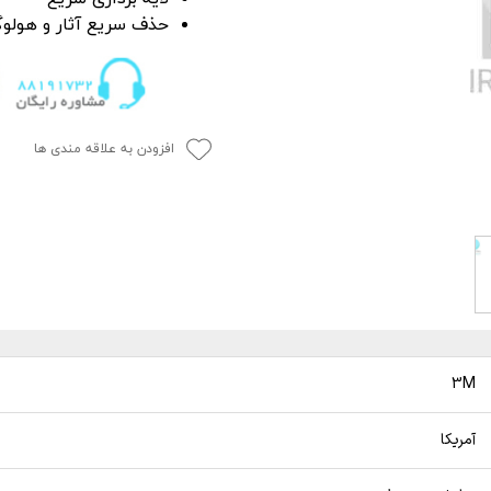
P
 خشک کن
از بین برنده لکه آب
حذف سریع آثار و هولوگ
ک کاور
ل چندمنظوره
پاک کننده چسب،
جرای کاور
افزودن به علاقه مندی ها
 نور دیتیلینگ خودرو
3M
آمریکا