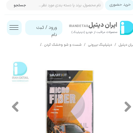
خرید حضوری
جستجو
حساب کاربری من
ایران‌ دیتیل
تغییر گذر واژه
IRANDETAIL
ورود
/
ثبت
محصولات مراقبت از خودرو (دیتیلینگ)​​​​​​​
نام
سفارشات
ران دیتیل
دیتیلینگ بیرونی
شست و شو وخشک کردن
دستمال و حوله خشک کن
خروج از حساب کاربری