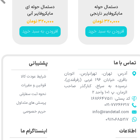
دستمال حوله
دستمال حوله ای
مايكروفايبر نارنجی
مايكروفايبر آبی
سورین بو مدل
سورین بو مدل
۳۲۰,۰۰۰ تومان
۳۲۰,۰۰۰ تومان
40*40 Surainbow
40*40 Surainbow
افزودن به سبد خرید
افزودن به سبد خرید
Microfiber Towel
Microfiber Towel
تماس با ما
پشتیبانی
آدرس: تهران، تهرانپارس، اتوبان
شرایط عودت کالا
باقری، خیابان 196 غربی (زفرقندی)،
قوانین و مقررات
نرسیده به سراج، کنارگذر صاحب
الزمان، پ 101 واحد 2
نحوه ثبت سفارش
کد پستی: 1686647511
پرسش های متداول
021-77366317​​​​​​​​​​​​​​​​​​​​​
حریم خصوصی
​​​​​​​info@irandetail.com
​​​​​​​09120685217​​​​​​​
اطلاعات
اینستاگرام ما