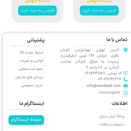
۲۸۰,۰۰۰ تومان
۳۶۰,۰۰۰ تومان
Humber
Humber
افزودن به سبد خرید
افزودن به سبد خرید
Microfiber Towel
Microfiber Towel
600GSM
500GSM
تماس با ما
پشتیبانی
آدرس: تهران، تهرانپارس، اتوبان
شرایط عودت کالا
باقری، خیابان 196 غربی (زفرقندی)،
قوانین و مقررات
نرسیده به سراج، کنارگذر صاحب
الزمان، پ 101 واحد 2
نحوه ثبت سفارش
کد پستی: 1686647511
پرسش های متداول
021-77366317​​​​​​​​​​​​​​​​​​​​​
حریم خصوصی
​​​​​​​info@irandetail.com
​​​​​​​09120685217​​​​​​​
★
★
★
★
★
اطلاعات
اینستاگرام ما
وبلاگ ایران دیتیل
صفحه اینستاگرام
درخواست ملاقات