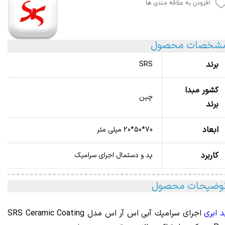
افزودن به علاقه مندی ها
شخصات محصول
برند
SRS
کشور مبدا
چین
برند
ابعاد
70*50*20 میلی متر
کاربرد
پد و دستمال اجرای سرامیک
وضیحات محصول
د ابری
اجرای سرامیك آبی اس آر اس مدل SRS Ceramic Coating