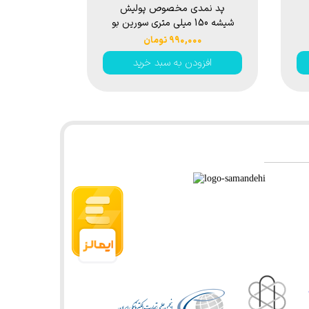
پد نمدی مخصوص پولیش
پد پولیش ز
شیشه 150 میلی متری سورین بو
ا
مدل Surainbow Glass
 150mm
۹۹۰,۰۰۰ تومان
,۰۰۰
G
Buffing Pad s309
افزودن به سبد خرید
افزود