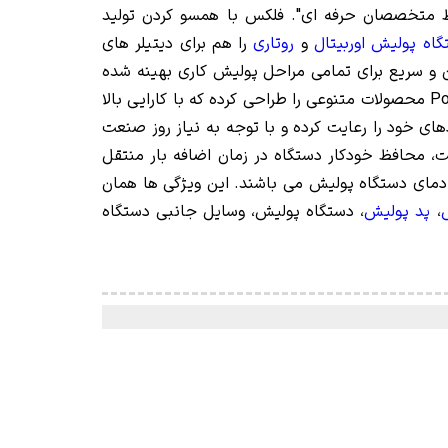
ط متخصصان حرفه ای". فلکس با همسو کردن تولید
اه پولیش اوربیتال
و
روتاری
را هم برای دیتیلر های
 و سریع برای تمامی مراحل پولیش کاری بهینه شده
اند. شرکت فلکس برای شرکت های بزرگ خودرو سازی مانند بی ام دبلیو BMW، مرسدس بنز BENZ و همچنین پورش Porsche محصولات متنوعی را طراحی کرده که با کارایی بالا
 از سال 1922 آغاز نموده است و تا کنون استانداردهای خود را رعایت کرده و با توجه به نیاز روز صنعت
ت، محافظ خودکار دستگاه در زمان اضافه بار منتقل
دمای دستگاه پولیش می باشند. این ویژگی ها همان
ش
،
پد پولیش
، دستگاه پولیش، وسایل جانبی دستگاه