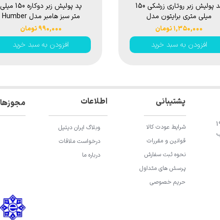
پد پولیش زبر روتاری زرشکی 150
پد پوليش زبر دوكاره 150 ميلی
میلی متری برایتون مدل
متر سبز هامبر مدل Humber
Dual Action Coarse Green
Brighton Professional
۱,۳۵۰,۰۰۰ تومان
۹۹۰,۰۰۰ تومان
Cutting Foam Pad 6 inch
Heavy Cut Polishing Pad
افزودن به سبد خرید
افزودن به سبد خرید
150mm
اطلاعات
پشتیبانی
مجوزها
ان باقری، خیابان 196
شرایط عودت کالا
وبلاگ ایران دیتیل
ب
قوانین و مقررات
درخواست ملاقات
نحوه ثبت سفارش
درباره ما
پرسش های متداول
حریم خصوصی