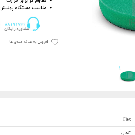
مقاوم در برابر حرارت
P
 خشک کن
از بین برنده لکه آب
مناسب
دستگاه پولیش
ک کاور
ل چندمنظوره
پاک کننده چسب،
جرای کاور
افزودن به علاقه مندی ها
 نور دیتیلینگ خودرو
Flex
آلمان