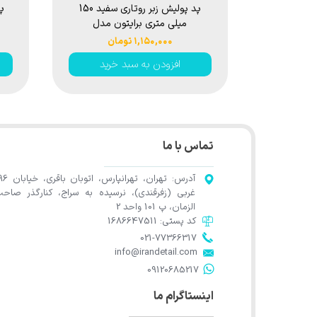
پد پولیش زبر روتاری سفید 150
میلی متری برایتون مدل
Brighton Rotary Heavy Cut
۱,۱۵۰,۰۰۰ تومان
Polishing Pad 150mm
افزودن به سبد خرید
تماس با ما
آدرس: تهران، تهرانپارس، اتوب
غربی (زفرقندی)، نرسیده به سراج، کنارگذر صاح
الزمان، پ 101 واحد 2
کد پستی: 1686647511
021-77366317​​​​​​​​​​​​​​​​​​​​​
​​​​​​​info@irandetail.com
​​​​​​​09120685217​​​​​​​
اینستاگرام ما