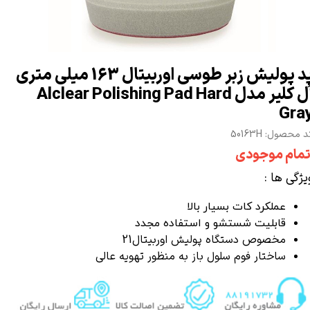
پد پوليش زبر طوسی اوربيتال 163 ميلی متری
آل كلير مدل Alclear Polishing Pad Hard
Gra
 محصول: 50163H
تمام موجودی
یژگی ها :
عملکرد کات بسیار بالا
قابلیت شستشو و استفاده مجدد
مخصوص
دستگاه پولیش اوربیتال
21
ساختار فوم سلول باز به منظور تهویه عالی