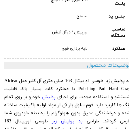
150 میلی متر / 6 اینچ
پلیت
جنس پد
اسفنج
مناسب
اوربیتال / دوآل اکشن
دستگاه
عملکرد
لایه برداری قوی
وضیحات محصول
 پوليش زبر طوسی اوربيتال 163 ميلی متری آل كلير مدل
Alclear
Polishing Pad
Hard Gray با عملکرد کات بسیار بالا، قابلیت
ستشو و استفاده مجدد، برای اجرای
پولیش
خودرو بر روی تمام
نگ ها کاربرد دارد. فوم سلول باز آن از مواد اولیه باکیفیت ساخته
ده و درخشندگی عمیق بدون هولوگرام را به بدنه خودروی شما
ازمی گرداند. طراحی
پد پوليش زبر
طوسی اوربيتال 163