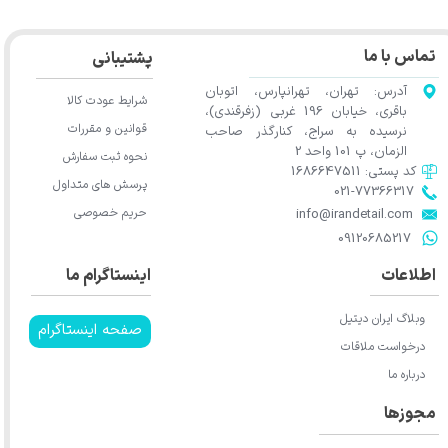
R16025150G
تماس با ما
پشتیبانی
آدرس: تهران، تهرانپارس، اتوبان
شرایط عودت کالا
باقری، خیابان 196 غربی (زفرقندی)،
قوانین و مقررات
نرسیده به سراج، کنارگذر صاحب
الزمان، پ 101 واحد 2
نحوه ثبت سفارش
کد پستی: 1686647511
پرسش های متداول
021-77366317​​​​​​​​​​​​​​​​​​​​​
حریم خصوصی
​​​​​​​info@irandetail.com
​​​​​​​09120685217​​​​​​​
اطلاعات
اینستاگرام ما
وبلاگ ایران دیتیل
صفحه اینستاگرام
درخواست ملاقات
درباره ما
مجوزها