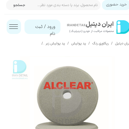
خرید حضوری
جستجو
حساب کاربری من
ایران‌ دیتیل
تغییر گذر واژه
IRANDETAIL
ورود
/
ثبت
محصولات مراقبت از خودرو (دیتیلینگ)​​​​​​​
نام
سفارشات
ران دیتیل
ریکاوری رنگ
پد پولیش
پد پولیش زبر
پد پوليش زبر طوسی اوربيتال 163 ميلی متری آل كلير مدل  Polishing Pad Hard Gray
خروج از حساب کاربری