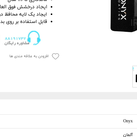
P
 خشک کن
از بین برنده لکه آب
ایجاد درخشش فوق العا
ک کاور
ل چندمنظوره
پاک کننده چسب،
ایجاد یک لایه محافظ در 
قابل استفاده بر روی بد
جرای کاور
 نور دیتیلینگ خودرو
افزودن به علاقه مندی ها
Onyx
آلمان