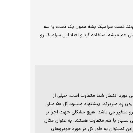
عاد ۶۰ در ۶۰ مثلا؟ یا مثلا یه گلگیر؟ کل خودرو چند دست سرامیک بشه همون یک دست یا سه
 هم میشه استفاده کرد و اصلا این سرامیک رو
ی مورد انتظار شما متفاوت است، خیلی از
عزیزان دوست دارند به قول خودشون سرامیک رو پر اجرا کنند، بنابرین بیش از اندازه استاندارد سرامیک رو روی پد میریزند. پیشنهاد میشود کل 50 میلی
جرا شود که در حدود 3 الی 4 دست بسته به سایز خودرو متغیر می باشد. هیچ مشکلی جهت اجرا بر
 بسیار با هم متفاوت هستند، به عنوان مثال
راین نمیتوان به طور کل در مورد خودروهای