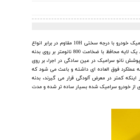
10H N1 50ml یک پوشش نانو سرامیک خودرو با درجه سختی 10H مقاوم در برابر انواع
گرافین اونیکس با ایجاد یک لایه محافظ با ضخامت 800 نانومتر بر روی بدنه
پوشش نانو سرامیک در عین سادگی در اجرا، بر روی
سطوح فلزی و انواع رینگ قابل استفاده می باشد. آبگریزی ایجاد شده توسط این محصول تا زاویه 120 درجه عملکرد فوق العاده ای داشته و باعث می شود که
ی N1 به کار رفته در این محصول علاوه بر اینکه کمتر در معرض آلودگی قرار می گیرند، بدنه
ری از خودرو سرامیک شده بسیار ساده تر شده و مدت