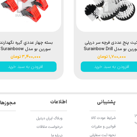
یت پنج عددی فرچه سر دریلی
بسته چهار عددي گيره نگهدارند
سورین بو مدل Surainbow Drill
سورين بو مدل Surainboow
Car Wash Floor Mats
Brushes 5 Set white
۱,۷۰۰,۰۰۰ تومان
۳,۴۰۰,۰۰۰ تومان
Clamps
افزودن به سبد خرید
افزودن به سبد خرید
اطلاعات
پشتیبانی
مجوزها
ان باقری، خیابان 196
شرایط عودت کالا
وبلاگ ایران دیتیل
ب
قوانین و مقررات
درخواست ملاقات
نحوه ثبت سفارش
درباره ما