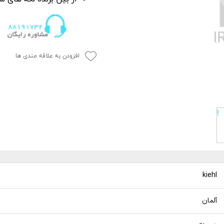
P
 خشک کن
از بین برنده لکه آب
ک کاور
ل چندمنظوره
پاک کننده چسب،
جرای کاور
افزودن به علاقه مندی ها
 نور دیتیلینگ خودرو
kiehl
آلمان