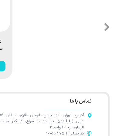
ك
تماس با ما
آدرس: تهران، تهرانپارس، اتوب
غربی (زفرقندی)، نرسیده به سراج، کنارگذر صاح
الزمان، پ 101 واحد 2
کد پستی: 1686647511