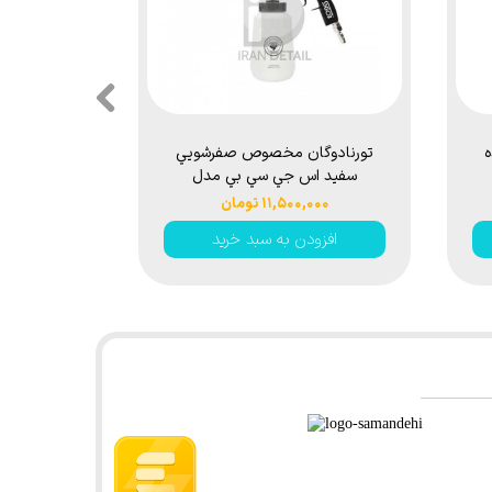
ه
تورنادوگان مخصوص صفرشويي
سفيد اس جي سي بي مدل
SGCB Tornador Car
۱۱,۵۰۰,۰۰۰ تومان
Cleaning Gun Black Brush
افزودن به سبد خرید
sggc022