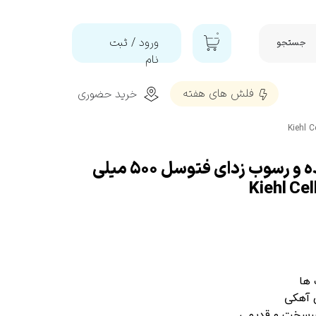
۰
ورود
/
ثبت
جستجو
نام
حساب
فلش‌ های هفته
خرید حضوری
کاربری من
تغییر گذر
شه
واژه
سفارشات
اسپری مایع پاک کننده و رسوب زدای فتوسل 500 میلی
خروج از
تمیز و براق کننده و محافظ پلاستیک
حساب
کاربری
 ها
 آهکی
 سرسخت و قدیمی