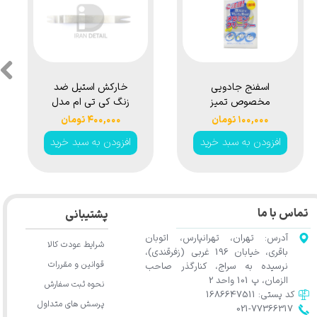
اسفنج جادویی
خارکش استیل ضد
مخصوص تمیز
زنگ کی تی ام مدل
کردن خودرو مدل
KTM Car Interior
۱۰۰,۰۰۰ تومان
۴۰۰,۰۰۰ تومان
Removal Tool
Clean Vang
افزودن به سبد خرید
افزودن به سبد خرید
Two sides
Magic Sponge
تماس با ما
پشتیبانی
آدرس: تهران، تهرانپارس، اتوبان
شرایط عودت کالا
باقری، خیابان 196 غربی (زفرقندی)،
قوانین و مقررات
نرسیده به سراج، کنارگذر صاحب
الزمان، پ 101 واحد 2
نحوه ثبت سفارش
کد پستی: 1686647511
پرسش های متداول
021-77366317​​​​​​​​​​​​​​​​​​​​​