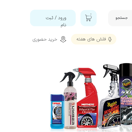
۰
ورود
/
ثبت
جستجو
نام
حساب
فلش‌ های هفته
خرید حضوری
کاربری من
تغییر گذر
شه
واژه
سفارشات
خروج از
تمیز و براق کننده و محافظ پلاستیک
حساب
کاربری