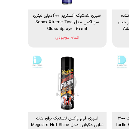
ننده
اسپری لاستیک اکستریم 400میلی لیتری
ز مدل
سوناکس مدل Sonax Xtreme Tyre
Gloss Sprayer 400ml
Ad
اتمام موجودی
ژل براق کننده لاستیک و پلاستیک 300
اسپری فوم واکس لاستیک براق هات
رتل واکس مدل Turtle Wax
شاین مگوایرز مدل Meguiars Hot Shine