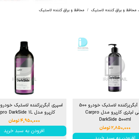
P
 خشک کن
از بین برنده لکه آب
، محافظ و براق کننده لاستیک
محافظ و براق کننده لاستیک
ک کاور
ل چندمنظوره
پاک کننده چسب،
جرای کاور
 نور دیتیلینگ خودرو
اسپری آبگریزکننده لاستیک خودرو 500
میلی لیتری کارپرو مدل Carpro
کارپرو مدل Carpro DarkSide 1L
DarkSide 500ml
۴,۹۵۰,۰۰۰ تومان
۲,۸۵۰,۰۰۰ تومان
افزودن به سبد خرید
افزودن به سبد خرید