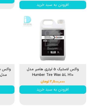
افزودن به سبد خرید
واکس لاستیک 5 لیتری هامبر مدل
Humber Tire Wax 5L H10
مدل er Tire Shine 5L H12
۲,۵۰۰,۰۰۰ تومان
افزودن به سبد خرید