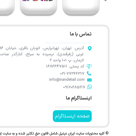
تماس با ما
آدرس: تهران، تهرانپارس، اتوب
غربی (زفرقندی)، نرسیده به سراج، کنارگذر صاح
الزمان، پ 101 واحد 2
کد پستی: 1686647511
021-77366317​​​​​​​​​​​​​​​​​​​​​
​​​​​​​info@irandetail.com
​​​​​​​09120685217​​​​​​​
اینستاگرام ما
صفحه اینستاگرام
© کلیه محتویات سایت ایران دیتیل شامل قانون حق تکثیر شده و به سایت
ای