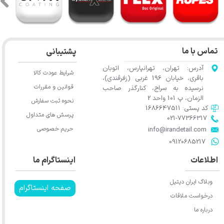
تماس با ما
پشتیبانی
آدرس: تهران، تهرانپارس، اتوبان
شرایط عودت کالا
باقری، خیابان 196 غربی (زفرقندی)،
قوانین و مقررات
نرسیده به سراج، کنارگذر صاحب
الزمان، پ 101 واحد 2
نحوه ثبت سفارش
کد پستی: 1686647511
پرسش های متداول
021-77366317​​​​​​​​​​​​​​​​​​​​​
حریم خصوصی
​​​​​​​info@irandetail.com
​​​​​​​09120685217​​​​​​​
اطلاعات
اینستاگرام ما
وبلاگ ایران دیتیل
صفحه اینستاگرام
درخواست ملاقات
درباره ما