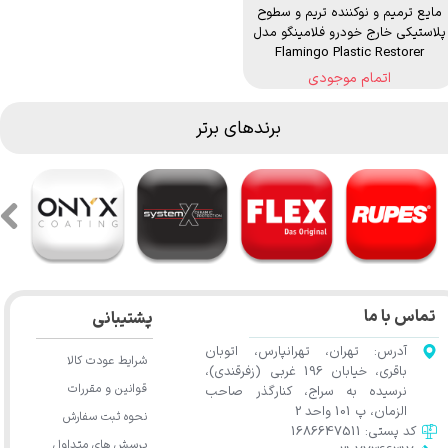
مایع ترمیم و نوکننده تریم و سطوح
پلاستیکی خارج خودرو فلامینگو مدل
Flamingo Plastic Restorer
اتمام موجودی
برندهای برتر
تماس با ما
پشتیبانی
آدرس: تهران، تهرانپارس، اتوبان
شرایط عودت کالا
باقری، خیابان 196 غربی (زفرقندی)،
قوانین و مقررات
نرسیده به سراج، کنارگذر صاحب
الزمان، پ 101 واحد 2
نحوه ثبت سفارش
کد پستی: 1686647511
پرسش های متداول